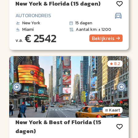
New York & Florida (15 dagen)
AUTORONDREIS
New York
15 dagen
Miami
Aantal km: ± 1200
€ 2542
Bekijk
reis
v.a.
8.2
Kaart
New York & Best of Florida (15
dagen)