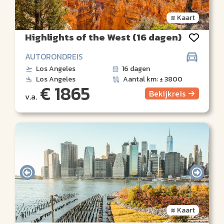
Kaart
Highlights of the West (16 dagen)
AUTORONDREIS
Los Angeles
16 dagen
Los Angeles
Aantal km: ± 3800
€ 1865
Bekijk
reis
v.a.
Kaart