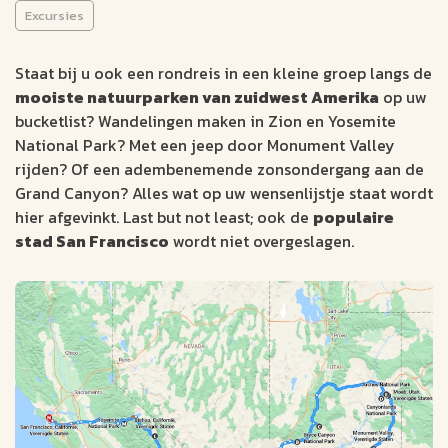
(16 dagen)
Excursies
ACTIEVE REIZEN
Staat bij u ook een rondreis in een kleine groep langs de
mooiste natuurparken van zuidwest Amerika
op uw
Las Vegas
16 dagen
bucketlist? Wandelingen maken in Zion en Yosemite
San Francisco
Engels
National Park? Met een jeep door Monument Valley
rijden? Of een adembenemende zonsondergang aan de
Bewonder de zandsteenformaties van Bryce Canyon
Grand Canyon? Alles wat op uw wensenlijstje staat wordt
Hele dag wandelen in Yosemite natuurpark
hier afgevinkt. Last but not least; ook de
populaire
Ontdek Fisherman's Wharf in San Francisco
stad San Francisco
wordt niet overgeslagen.
v.a. €
Bekijk data &
Offerte op
prijzen
maat