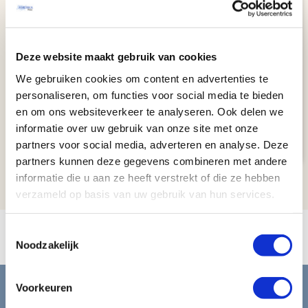
Kaart
Stedentrip New York
Deze website maakt gebruik van cookies
We gebruiken cookies om content en advertenties te
STEDENTRIPS
personaliseren, om functies voor social media te bieden
New York
6 dagen
en om ons websiteverkeer te analyseren. Ook delen we
New York
€ 1367
informatie over uw gebruik van onze site met onze
Bekijk
reis
v.a.
partners voor social media, adverteren en analyse. Deze
partners kunnen deze gegevens combineren met andere
informatie die u aan ze heeft verstrekt of die ze hebben
verzameld op basis van uw gebruik van hun services.
Toestemmingsselectie
Noodzakelijk
Blijf op de hoogte van de
Voorkeuren