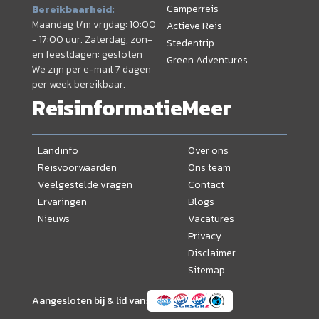
Camperreis
Bereikbaarheid:
Maandag t/m vrijdag: 10:00
Actieve Reis
- 17:00 uur. Zaterdag, zon-
Stedentrip
en feestdagen: gesloten
Green Adventures
We zijn per e-mail 7 dagen
per week bereikbaar.
Reisinformatie
Meer
Landinfo
Over ons
Reisvoorwaarden
Ons team
Veelgestelde vragen
Contact
Ervaringen
Blogs
Nieuws
Vacatures
Privacy
Disclaimer
Sitemap
Aangesloten bij & lid van: