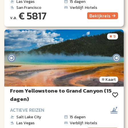
Las Vegas
15 dagen
San Francisco
Verblijf: Hotels
€ 5817
Bekijk
reis
v.a.
9
Kaart
From Yellowstone to Grand Canyon (15
dagen)
ACTIEVE REIZEN
Salt Lake City
15 dagen
Las Vegas
Verblijf: Hotels