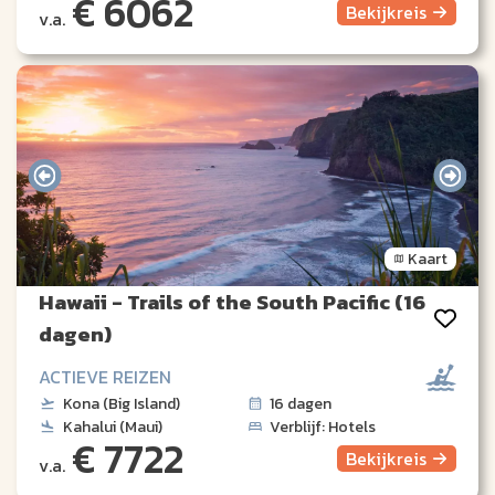
€ 6062
Bekijk
reis
v.a.
Kaart
Hawaii - Trails of the South Pacific (16
dagen)
ACTIEVE REIZEN
Kona (Big Island)
16 dagen
Kahalui (Maui)
Verblijf: Hotels
€ 7722
Bekijk
reis
v.a.