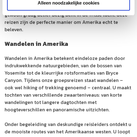
Alleen noodzakelijke cookies
natuurliefhebber met een voorliefde voor dieren, of
gewoon graag actief bezig bent in de frisse lucht: deze
reizen zijn de perfecte manier om Amerika echt te
beleven.
Wandelen in Amerika
Wandelen in Amerika betekent eindeloze paden door
indrukwekkende natuurgebieden, van de bossen van
Yosemite tot de kleurrijke rotsformaties van Bryce
Canyon. Tijdens onze groepsreizen staat wandelen –
ook wel hiking of trekking genoemd – centraal. U maakt
tochten van verschillende zwaarteniveaus: van korte
wandelingen tot langere dagtochten met
hoogteverschillen en panoramische uitzichten.
Onder begeleiding van deskundige reisleiders ontdekt u
de mooiste routes van het Amerikaanse westen. U loopt