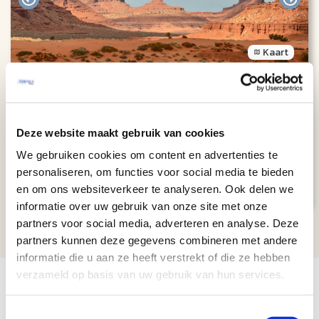
Kaart
Discover the National Parks of the
West (15 dagen)
ACTIEVE REIZEN
Deze website maakt gebruik van cookies
San Francisco
15 dagen
We gebruiken cookies om content en advertenties te
Las Vegas
Engels
€ 5513
personaliseren, om functies voor social media te bieden
Bekijk
reis
v.a.
en om ons websiteverkeer te analyseren. Ook delen we
informatie over uw gebruik van onze site met onze
partners voor social media, adverteren en analyse. Deze
partners kunnen deze gegevens combineren met andere
informatie die u aan ze heeft verstrekt of die ze hebben
verzameld op basis van uw gebruik van hun services.
Avontuurlijke reizen Amerika
Toestemmingsselectie