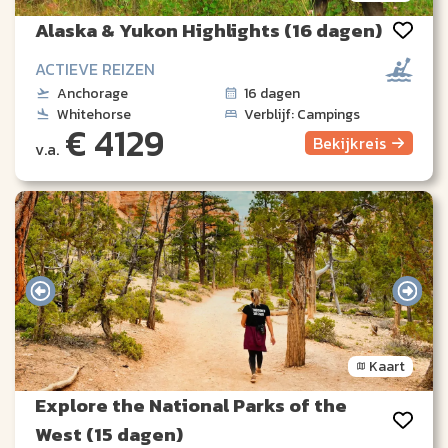
Alaska & Yukon Highlights (16 dagen)
ACTIEVE REIZEN
Anchorage
16 dagen
Whitehorse
Verblijf: Campings
€ 4129
Bekijk
reis
v.a.
Kaart
Explore the National Parks of the
West (15 dagen)