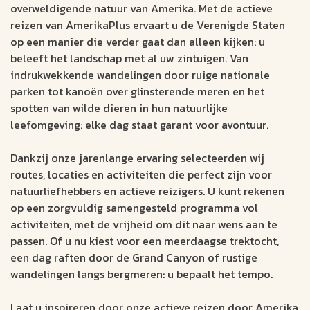
overweldigende natuur van Amerika. Met de actieve
reizen van AmerikaPlus ervaart u de Verenigde Staten
op een manier die verder gaat dan alleen kijken: u
beleeft het landschap met al uw zintuigen. Van
indrukwekkende wandelingen door ruige nationale
parken tot kanoën over glinsterende meren en het
spotten van wilde dieren in hun natuurlijke
leefomgeving: elke dag staat garant voor avontuur.
Dankzij onze jarenlange ervaring selecteerden wij
routes, locaties en activiteiten die perfect zijn voor
natuurliefhebbers en actieve reizigers. U kunt rekenen
op een zorgvuldig samengesteld programma vol
activiteiten, met de vrijheid om dit naar wens aan te
passen. Of u nu kiest voor een meerdaagse trektocht,
een dag raften door de Grand Canyon of rustige
wandelingen langs bergmeren: u bepaalt het tempo.
Laat u inspireren door onze actieve reizen door Amerika