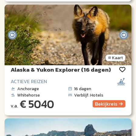
Kaart
Alaska & Yukon Explorer (16 dagen)
ACTIEVE REIZEN
Anchorage
16 dagen
Whitehorse
Verblijf: Hotels
€ 5040
Bekijk
reis
v.a.