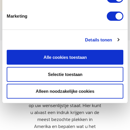
Marketing
Details tonen
Aanbevolen
Alle cookies toestaan
highlights
Selectie toestaan
Voor velen is een reis naar Amerika
een ‘once in a lifetime experience’.
Alleen noodzakelijke cookies
U wilt dan uiteraard alles zien wat
op uw wensenlijstje staat. Hier kunt
u alvast een indruk krijgen van de
meest bezochte plekken in
Amerika en bepalen wat u het