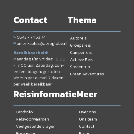
Contact
Thema
0543 - 74 53 74
Autoreis
amerikaplus@aeroglobe.nl
Groepsreis
Camperreis
Bereikbaarheid:
Maandag t/m vrijdag: 10:00
Actieve Reis
- 17:00 uur. Zaterdag, zon-
Stedentrip
en feestdagen: gesloten
Green Adventures
We zijn per e-mail 7 dagen
per week bereikbaar.
Reisinformatie
Meer
Landinfo
Over ons
Reisvoorwaarden
Ons team
Veelgestelde vragen
Contact
Ervaringen
Blogs