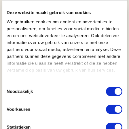
Deze website maakt gebruik van cookies
We gebruiken cookies om content en advertenties te
personaliseren, om functies voor social media te bieden
en om ons websiteverkeer te analyseren. Ook delen we
informatie over uw gebruik van onze site met onze
partners voor social media, adverteren en analyse. Deze
partners kunnen deze gegevens combineren met andere
Kaart
informatie die u aan ze heeft verstrekt of die ze hebben
Familie Fun on Wheels van Baai tot
verzameld op basis van uw gebruik van hun services.
Woestijn (21 dagen)
Toestemmingsselectie
CAMPERRONDREIS
Noodzakelijk
San Francisco
21 dagen
Las Vegas
Aantal km: ± 4100
€ 4288
Bekijk
reis
Voorkeuren
v.a.
Statistieken