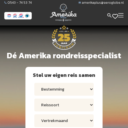
0543 - 74 53 74
amerikaplus@aeroglobe.nl
Dé Amerika rondreisspecialist
Stel uw eigen reis samen