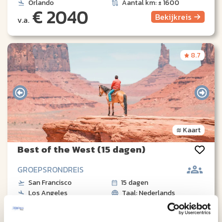
Orlando
Aantal km: ± 1600
€ 2040
Bekijk
reis
v.a.
8.7
Kaart
Best of the West (15 dagen)
GROEPSRONDREIS
San Francisco
15 dagen
Los Angeles
Taal: Nederlands
€ 3195
Bekijk
reis
v.a.