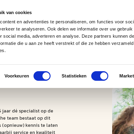
ik van cookies
ontent en advertenties te personaliseren, om functies voor soci
erkeer te analyseren. Ook delen we informatie over uw gebruik
J
M
U
U
B
E
I
L
or social media, adverteren en analyse. Deze partners kunnen 
ormatie die u aan ze heeft verstrekt of die ze hebben verzameld
es.
Voorkeuren
Statistieken
Market
5 jaar dé specialist op de
he team bestaat op dit
 (opnieuw) kennis te laten
rbij service en kwaliteit