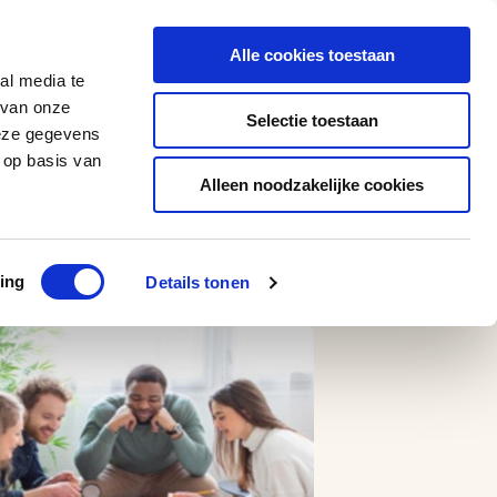
0543 - 74 53 74
amerikaplus@aeroglobe.nl
Alle cookies toestaan
Contact
al media te
 van onze
Selectie toestaan
deze gegevens
 op basis van
Alleen noodzakelijke cookies
ing
Details tonen