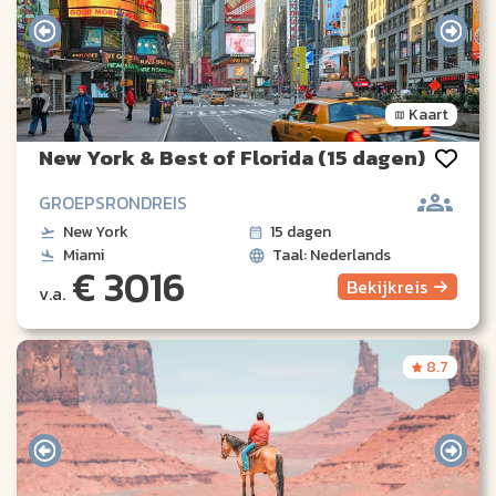
Kaart
New York & Best of Florida (15 dagen)
GROEPSRONDREIS
New York
15 dagen
Miami
Taal: Nederlands
€ 3016
Bekijk
reis
v.a.
8.7