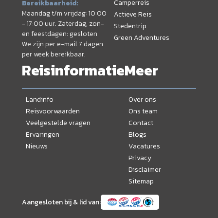
Camperreis
Bereikbaarheid:
Maandag t/m vrijdag: 10:00
Actieve Reis
- 17:00 uur. Zaterdag, zon-
Stedentrip
en feestdagen: gesloten
Green Adventures
We zijn per e-mail 7 dagen
per week bereikbaar.
Reisinformatie
Meer
Landinfo
Over ons
Reisvoorwaarden
Ons team
Veelgestelde vragen
Contact
Ervaringen
Blogs
Nieuws
Vacatures
Privacy
Disclaimer
Sitemap
Aangesloten bij & lid van: