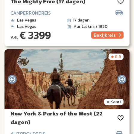
The Mighty Five (17 dagen)
CAMPERRONDREIS
Las Vegas
17 dagen
Las Vegas
Aantal km: ± 1950
€ 3399
Bekijk
reis
v.a.
8.9
Kaart
New York & Parks of the West (22
dagen)
AUTORONDREIS