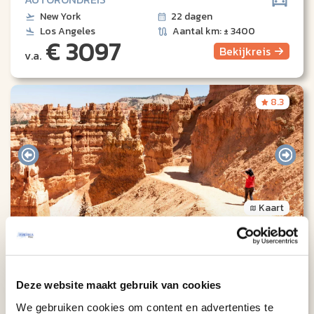
New York
22 dagen
Los Angeles
Aantal km: ± 3400
€ 3097
Bekijk
reis
v.a.
8.3
Kaart
Western Discovery (16 dagen)
GROEPSRONDREIS
Los Angeles
16 dagen
Deze website maakt gebruik van cookies
Los Angeles
Taal: NL + EN
We gebruiken cookies om content en advertenties te