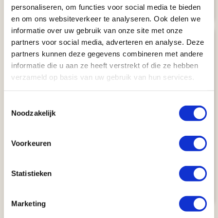
€ 3281
Bekijk
reis
v.a.
personaliseren, om functies voor social media te bieden
en om ons websiteverkeer te analyseren. Ook delen we
informatie over uw gebruik van onze site met onze
8.5
partners voor social media, adverteren en analyse. Deze
partners kunnen deze gegevens combineren met andere
informatie die u aan ze heeft verstrekt of die ze hebben
verzameld op basis van uw gebruik van hun services.
Toestemmingsselectie
Kaart
Noodzakelijk
Kids Go Florida (15 dagen)
Voorkeuren
AUTORONDREIS
Orlando
15 dagen
Orlando
Aantal km: ± 1600
Statistieken
€ 2040
Bekijk
reis
v.a.
Marketing