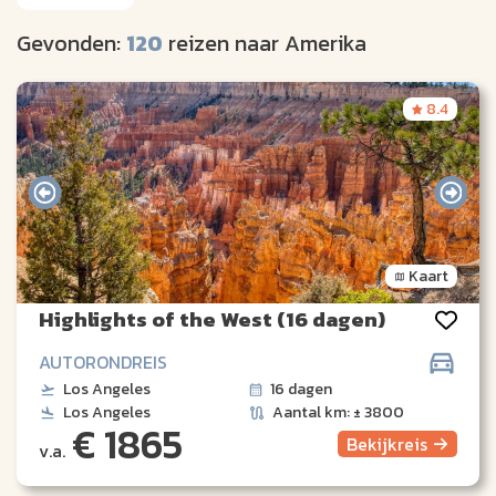
Gevonden:
120
reizen naar Amerika
8.4
Kaart
Highlights of the West (16 dagen)
AUTORONDREIS
Los Angeles
16 dagen
Los Angeles
Aantal km: ± 3800
€ 1865
Bekijk
reis
v.a.