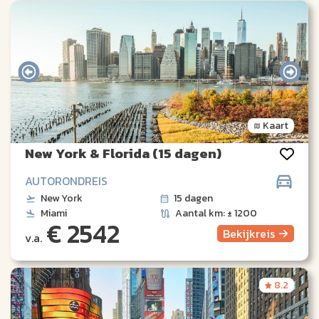
Kaart
New York & Florida (15 dagen)
AUTORONDREIS
New York
15 dagen
Miami
Aantal km: ± 1200
€ 2542
Bekijk
reis
v.a.
8.2