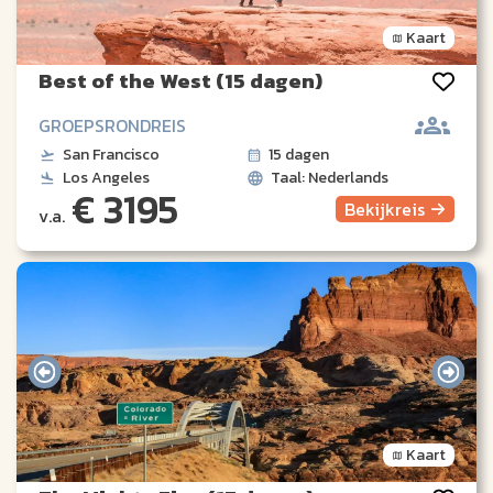
Kaart
Best of the West (15 dagen)
GROEPSRONDREIS
San Francisco
15 dagen
Los Angeles
Taal: Nederlands
€ 3195
Bekijk
reis
v.a.
Kaart