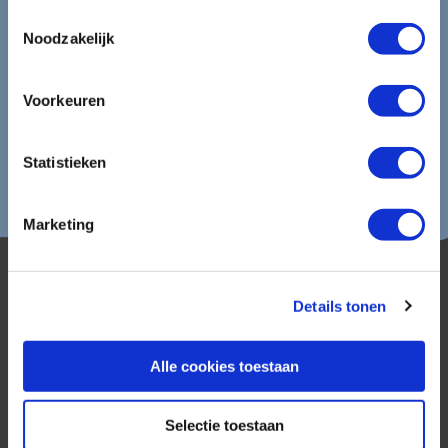
Lees in ons
privacybeleid
hoe wij zorgvuldig omgaan met uw
Toestemmingsselectie
gegevens.
Noodzakelijk
Voorkeuren
Statistieken
Marketing
Details tonen
Alle cookies toestaan
AmerikaPlus is al 25 jaar toonaangevend op de
Nederlandse markt als reisspecialist. Ons
Selectie toestaan
specialisme is het samenstellen van reizen tegen