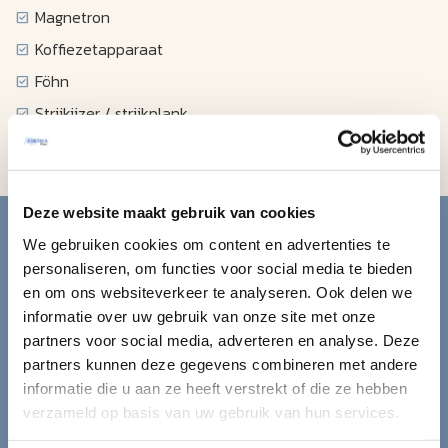
Magnetron
Koffiezetapparaat
Föhn
Strijkijzer / strijkplank
Wekkerradio
Blijf op de hoogte van de
Deze website maakt gebruik van cookies
We gebruiken cookies om content en advertenties te
mooiste reizen.
personaliseren, om functies voor social media te bieden
en om ons websiteverkeer te analyseren. Ook delen we
informatie over uw gebruik van onze site met onze
Ontvang circa 1 maal per maand onze nieuwsbrief met de
partners voor social media, adverteren en analyse. Deze
laatste aanbiedingen. U kunt zich elk moment weer
partners kunnen deze gegevens combineren met andere
uitschrijven via de afmeldlink in de nieuwsbrief.
informatie die u aan ze heeft verstrekt of die ze hebben
Aanmelden
verzameld op basis van uw gebruik van hun services.