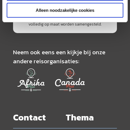
de scherpste prijs in combinatie met de beste
Alleen noodzakelijke cookies
service. Naast een zeer ruim aanbod van
georganiseerde rondreizen kunnen alle reizen
volledig op maat worden samengesteld.
Neem ook eens een kijkje bij onze
andere reisorganisaties:
Contact
Thema