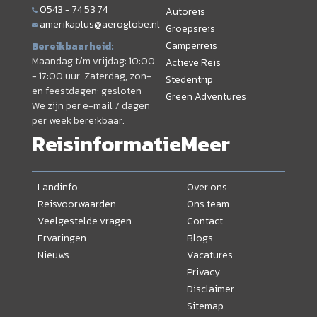
0543 - 74 53 74
Autoreis
amerikaplus@aeroglobe.nl
Groepsreis
Camperreis
Bereikbaarheid:
Maandag t/m vrijdag: 10:00
Actieve Reis
- 17:00 uur. Zaterdag, zon-
Stedentrip
en feestdagen: gesloten
Green Adventures
We zijn per e-mail 7 dagen
per week bereikbaar.
Reisinformatie
Meer
Landinfo
Over ons
Reisvoorwaarden
Ons team
Veelgestelde vragen
Contact
Ervaringen
Blogs
Nieuws
Vacatures
Privacy
Disclaimer
Sitemap