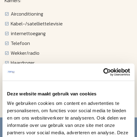
Kamers:
Airconditioning
Kabel-/satelliettelevisie
internettoegang
Telefoon
Wekker/radio
Haardroger
Strijkijzer/strijkplank
Koffiezetapparaat
Mini-koelkast
Deze website maakt gebruik van cookies
Keukentje
We gebruiken cookies om content en advertenties te
personaliseren, om functies voor social media te bieden
en om ons websiteverkeer te analyseren. Ook delen we
Blijf op de hoogte van de
informatie over uw gebruik van onze site met onze
partners voor social media, adverteren en analyse. Deze