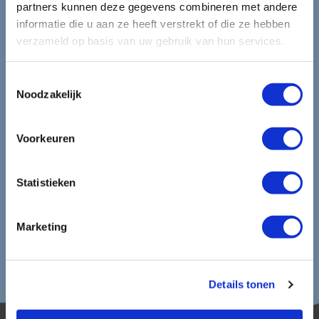
mooiste reizen.
partners kunnen deze gegevens combineren met andere
informatie die u aan ze heeft verstrekt of die ze hebben
Ontvang circa 1 maal per maand onze nieuwsbrief met de
verzameld op basis van uw gebruik van hun services.
laatste aanbiedingen. U kunt zich elk moment weer
uitschrijven via de afmeldlink in de nieuwsbrief.
Toestemmingsselectie
Noodzakelijk
Aanmelden
Lees in ons
privacybeleid
hoe wij zorgvuldig omgaan met uw
Voorkeuren
gegevens.
Statistieken
Marketing
Details tonen