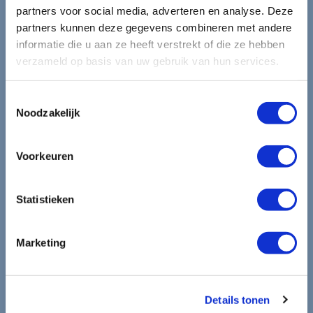
Blijf op de hoogte van de
partners voor social media, adverteren en analyse. Deze
partners kunnen deze gegevens combineren met andere
mooiste reizen.
informatie die u aan ze heeft verstrekt of die ze hebben
verzameld op basis van uw gebruik van hun services.
Ontvang circa 1 maal per maand onze nieuwsbrief met de
laatste aanbiedingen. U kunt zich elk moment weer
Toestemmingsselectie
Noodzakelijk
uitschrijven via de afmeldlink in de nieuwsbrief.
Aanmelden
Voorkeuren
Lees in ons
privacybeleid
hoe wij zorgvuldig omgaan met uw
gegevens.
Statistieken
Marketing
Details tonen