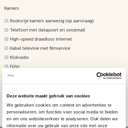
Kamers:
Rookvrije kamers aanwezig (op aanvraag)
Telefoon met datapoort en voicemail
High-speed draadloos internet
Kabel televisie met filmservice
Klokradio
Föhn
Strijkplank en strijkijzer
Kluis in de kamer
Koffiezetapparaat
Deze website maakt gebruik van cookies
Koelkast
We gebruiken cookies om content en advertenties te
Minibar
personaliseren, om functies voor social media te bieden
en om ons websiteverkeer te analyseren. Ook delen we
informatie over uw gebruik van onze site met onze