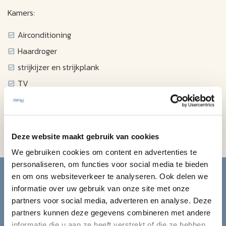
Kamers:
Airconditioning
Haardroger
strijkijzer en strijkplank
TV
volledige kitchenette met koelkast, magnetron,
broodrooster, koffiezetapparaat, twee pits kookplaat,
borden, potten en pannen, keukengerei
Deze website maakt gebruik van cookies
We gebruiken cookies om content en advertenties te
Blijf op de hoogte van de
personaliseren, om functies voor social media te bieden
en om ons websiteverkeer te analyseren. Ook delen we
mooiste reizen.
informatie over uw gebruik van onze site met onze
partners voor social media, adverteren en analyse. Deze
partners kunnen deze gegevens combineren met andere
Ontvang circa 1 maal per maand onze nieuwsbrief met de
informatie die u aan ze heeft verstrekt of die ze hebben