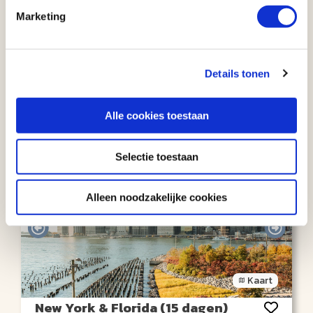
Kaart
Marketing
Highlights of the West (16 dagen)
AUTORONDREIS
Details tonen
Los Angeles
16 dagen
Los Angeles
Aantal km: ± 3800
€ 1865
Bekijk
reis
Alle cookies toestaan
v.a.
Selectie toestaan
Alleen noodzakelijke cookies
Kaart
New York & Florida (15 dagen)