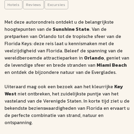
Hotels
Reviews
Excursies
AUTORONDREIS
Miami
10 dagen
Met deze autorondreis ontdekt u de belangrijkste
Miami
Aantal km: ± 1300
hoogtepunten van de
Sunshine State
. Van de
pretparken van Orlando tot de tropische sfeer van de
De bijzondere natuur van de Everglades
Florida Keys: deze reis laat u kennismaken met de
Zie de enorme lanceerplatform van Kennedy Space Center,
veelzijdigheid van Florida. Beleef de spanning van de
het hoofdkwartier van de NASA
wereldberoemde attractieparken in
Orlando
, geniet van
De pretparken in Orlando zoals Universal Studios
de levendige sfeer en brede stranden van
Miami Beach
en ontdek de bijzondere natuur van de Everglades.
1541
v.a. €
Uiteraard mag ook een bezoek aan het kleurrijke
Key
West
niet ontbreken, het zuidelijkste puntje van het
Bekijk data &
Offerte op
vasteland van de Verenigde Staten. In korte tijd ziet u de
prijzen
maat
bekendste bezienswaardigheden van Florida en ervaart u
de perfecte combinatie van strand, natuur en
ontspanning.