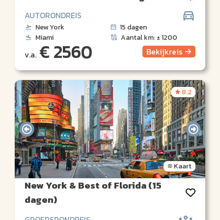
AUTORONDREIS
New York
15 dagen
Miami
Aantal km: ± 1200
€ 2560
Bekijk
reis
v.a.
8.2
Kaart
New York & Best of Florida (15
dagen)
GROEPSRONDREIS