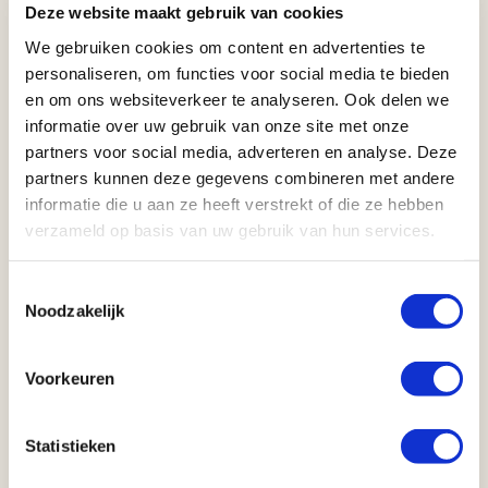
Deze website maakt gebruik van cookies
Boekt u uw reis
meer dan 12 maanden vóór vertrek
,
dan ontvangt u
dubbele vroegboekkorting.
We gebruiken cookies om content en advertenties te
Voorbeeld: boekt u op
1 oktober 2026
een reis met
personaliseren, om functies voor social media te bieden
vertrek op
1 november 2027
, dan ontvangt u
€ 100,-
en om ons websiteverkeer te analyseren. Ook delen we
vroegboekkorting.
informatie over uw gebruik van onze site met onze
partners voor social media, adverteren en analyse. Deze
partners kunnen deze gegevens combineren met andere
informatie die u aan ze heeft verstrekt of die ze hebben
verzameld op basis van uw gebruik van hun services.
Anderen bekeken ook
Toestemmingsselectie
Noodzakelijk
8.4
Voorkeuren
Statistieken