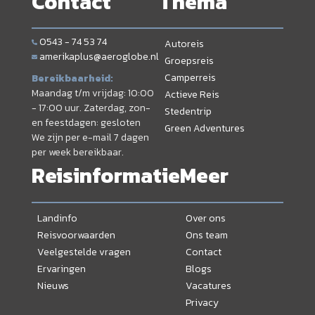
Contact
Thema
0543 - 74 53 74
Autoreis
amerikaplus@aeroglobe.nl
Groepsreis
Camperreis
Bereikbaarheid:
Maandag t/m vrijdag: 10:00
Actieve Reis
- 17:00 uur. Zaterdag, zon-
Stedentrip
en feestdagen: gesloten
Green Adventures
We zijn per e-mail 7 dagen
per week bereikbaar.
Reisinformatie
Meer
Landinfo
Over ons
Reisvoorwaarden
Ons team
Veelgestelde vragen
Contact
Ervaringen
Blogs
Nieuws
Vacatures
Privacy