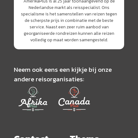
AmerikaPlus is al 25 jaar toonaangevend op de
Nederlandse markt als reisspecialist. Ons
specialisme is het samenstellen van reizen tegen
de scherpste prijs in combinatie met de beste
service. Naast een zeer ruim aanbod van
georganiseerde rondreizen kunnen alle reizen
volledig op maat worden samengesteld.
Neem ook eens een kijkje bij onze
andere reisorganisaties: