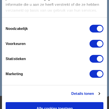
informatie die u aan ze heeft verstrekt of die ze hebben
Ontvang circa 1 maal per maand onze nieuwsbrief met de
verzameld op basis van uw gebruik van hun services.
laatste aanbiedingen. U kunt zich elk moment weer
uitschrijven via de afmeldlink in de nieuwsbrief.
Toestemmingsselectie
Noodzakelijk
Aanmelden
Lees in ons
privacybeleid
hoe wij zorgvuldig omgaan met uw
Voorkeuren
gegevens.
Statistieken
Marketing
Details tonen
Alle cookies toestaan