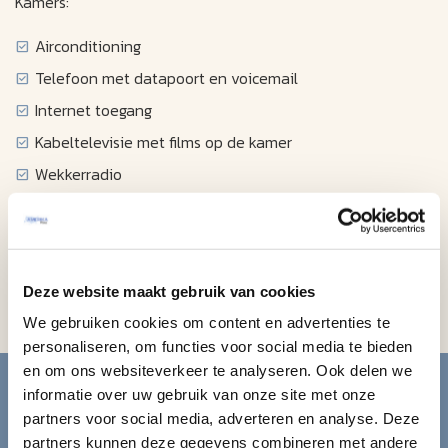
Kamers:
Airconditioning
Telefoon met datapoort en voicemail
Internet toegang
Kabeltelevisie met films op de kamer
Wekkerradio
Haardroger
Strijkijzer/strijkplank
Minikoelkast
Deze website maakt gebruik van cookies
Kluisje
We gebruiken cookies om content en advertenties te
personaliseren, om functies voor social media te bieden
Blijf op de hoogte van de
en om ons websiteverkeer te analyseren. Ook delen we
informatie over uw gebruik van onze site met onze
mooiste reizen.
partners voor social media, adverteren en analyse. Deze
partners kunnen deze gegevens combineren met andere