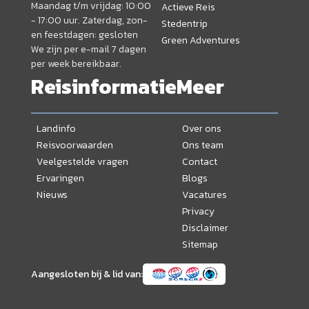
Maandag t/m vrijdag: 10:00
Actieve Reis
- 17:00 uur. Zaterdag, zon-
Stedentrip
en feestdagen: gesloten
Green Adventures
We zijn per e-mail 7 dagen
per week bereikbaar.
Reisinformatie
Meer
Landinfo
Over ons
Reisvoorwaarden
Ons team
Veelgestelde vragen
Contact
Ervaringen
Blogs
Nieuws
Vacatures
Privacy
Disclaimer
Sitemap
Aangesloten bij & lid van: