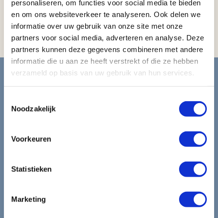
Föhn
personaliseren, om functies voor social media te bieden
en om ons websiteverkeer te analyseren. Ook delen we
Strijkplank en strijkijzer
informatie over uw gebruik van onze site met onze
Koffiezetapparaat
partners voor social media, adverteren en analyse. Deze
partners kunnen deze gegevens combineren met andere
informatie die u aan ze heeft verstrekt of die ze hebben
Blijf op de hoogte van de
verzameld op basis van uw gebruik van hun services.
mooiste reizen.
Toestemmingsselectie
Noodzakelijk
Ontvang circa 1 maal per maand onze nieuwsbrief met de
laatste aanbiedingen. U kunt zich elk moment weer
Voorkeuren
uitschrijven via de afmeldlink in de nieuwsbrief.
Aanmelden
Statistieken
Lees in ons
privacybeleid
hoe wij zorgvuldig omgaan met uw
gegevens.
Marketing