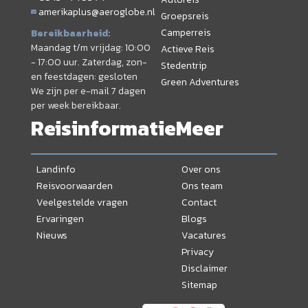
amerikaplus@aeroglobe.nl
Groepsreis
Camperreis
Bereikbaarheid:
Maandag t/m vrijdag: 10:00
Actieve Reis
- 17:00 uur. Zaterdag, zon-
Stedentrip
en feestdagen: gesloten
Green Adventures
We zijn per e-mail 7 dagen
per week bereikbaar.
Reisinformatie
Meer
Landinfo
Over ons
Reisvoorwaarden
Ons team
Veelgestelde vragen
Contact
Ervaringen
Blogs
Nieuws
Vacatures
Privacy
Disclaimer
Sitemap