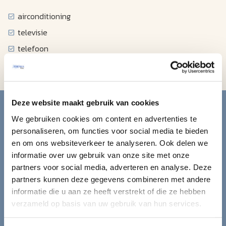
airconditioning
televisie
telefoon
koffiezetapparaat
Blijf op de hoogte van de
Deze website maakt gebruik van cookies
We gebruiken cookies om content en advertenties te
mooiste reizen.
personaliseren, om functies voor social media te bieden
en om ons websiteverkeer te analyseren. Ook delen we
Ontvang circa 1 maal per maand onze nieuwsbrief met de
informatie over uw gebruik van onze site met onze
laatste aanbiedingen. U kunt zich elk moment weer
partners voor social media, adverteren en analyse. Deze
uitschrijven via de afmeldlink in de nieuwsbrief.
partners kunnen deze gegevens combineren met andere
informatie die u aan ze heeft verstrekt of die ze hebben
Aanmelden
verzameld op basis van uw gebruik van hun services.
Lees in ons
privacybeleid
hoe wij zorgvuldig omgaan met uw