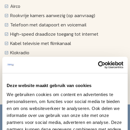
Airco
Rookvrije kamers aanwezig (op aanvraag)
Telefoon met datapoort en voicemail
High-speed draadloze toegang tot internet
Kabel televisie met filmkanaal
Klokradio
Föhn
Strijkplank en strijkijzer
Koffiezetapparaat
Deze website maakt gebruik van cookies
Koelkast
We gebruiken cookies om content en advertenties te
personaliseren, om functies voor social media te bieden
Blijf op de hoogte van de
en om ons websiteverkeer te analyseren. Ook delen we
informatie over uw gebruik van onze site met onze
mooiste reizen.
partners voor social media, adverteren en analyse. Deze
partners kunnen deze gegevens combineren met andere