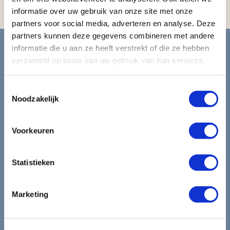
Koelkast
informatie over uw gebruik van onze site met onze
partners voor social media, adverteren en analyse. Deze
Blijf op de hoogte van de
partners kunnen deze gegevens combineren met andere
informatie die u aan ze heeft verstrekt of die ze hebben
mooiste reizen.
verzameld op basis van uw gebruik van hun services.
Toestemmingsselectie
Ontvang circa 1 maal per maand onze nieuwsbrief met de
Noodzakelijk
laatste aanbiedingen. U kunt zich elk moment weer
uitschrijven via de afmeldlink in de nieuwsbrief.
Voorkeuren
Aanmelden
Lees in ons
privacybeleid
hoe wij zorgvuldig omgaan met uw
Statistieken
gegevens.
Marketing