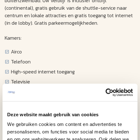
buitenzwembad. Uw verblijf is inclusief ontbijt
(continental), gratis gebruik van de shuttle-service naar
centrum en lokale attracties en gratis toegang tot internet
(in de lobby). Gratis parkeermogelijkheden.
Kamers:
Airco
Telefoon
High-speed internet toegang
Televisie
Wekkerradio
Föhn
Strijkijzer en -plank
Deze website maakt gebruik van cookies
Koffiezetapparaat
We gebruiken cookies om content en advertenties te
Magnetron
personaliseren, om functies voor social media te bieden
en om ons websiteverkeer te analyseren. Ook delen we