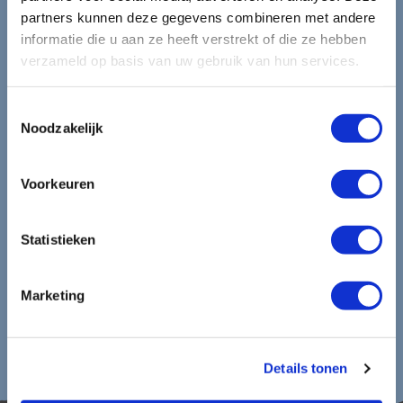
mooiste reizen.
partners kunnen deze gegevens combineren met andere
informatie die u aan ze heeft verstrekt of die ze hebben
verzameld op basis van uw gebruik van hun services.
Ontvang circa 1 maal per maand onze nieuwsbrief met de
laatste aanbiedingen. U kunt zich elk moment weer
Toestemmingsselectie
uitschrijven via de afmeldlink in de nieuwsbrief.
Noodzakelijk
Aanmelden
Voorkeuren
Lees in ons
privacybeleid
hoe wij zorgvuldig omgaan met uw
gegevens.
Statistieken
Marketing
Details tonen