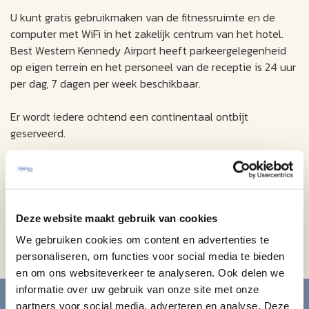
U kunt gratis gebruikmaken van de fitnessruimte en de
computer met WiFi in het zakelijk centrum van het hotel.
Best Western Kennedy Airport heeft parkeergelegenheid
op eigen terrein en het personeel van de receptie is 24 uur
per dag, 7 dagen per week beschikbaar.
Er wordt iedere ochtend een continentaal ontbijt
geserveerd.
De Queens Botanical Garden bevindt zich op slechts 15
minuten rijden van het hotel. De renbaan Belmont Park,
waar de bekende volbloed paardenrace Belmont Stakes
wordt gereden, ligt op 11 km van Best Western Kennedy
Deze website maakt gebruik van cookies
Airport. De Belmont Stakes is het 3e onderdeel van de
We gebruiken cookies om content en advertenties te
Triple Crown of Thoroughbred Racing.
personaliseren, om functies voor social media te bieden
en om ons websiteverkeer te analyseren. Ook delen we
Blijf op de hoogte van de
informatie over uw gebruik van onze site met onze
partners voor social media, adverteren en analyse. Deze