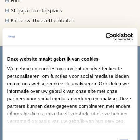
Föhn
Strijkijzer en strijkplank
Koffie- & Theezetfaciliteiten
Wekkerradio
Blijf op de hoogte van de
Deze website maakt gebruik van cookies
mooiste reizen.
We gebruiken cookies om content en advertenties te
personaliseren, om functies voor social media te bieden
en om ons websiteverkeer te analyseren. Ook delen we
Ontvang circa 1 maal per maand onze nieuwsbrief met de
informatie over uw gebruik van onze site met onze
laatste aanbiedingen. U kunt zich elk moment weer
partners voor social media, adverteren en analyse. Deze
uitschrijven via de afmeldlink in de nieuwsbrief.
partners kunnen deze gegevens combineren met andere
Aanmelden
informatie die u aan ze heeft verstrekt of die ze hebben
verzameld op basis van uw gebruik van hun services.
Lees in ons
privacybeleid
hoe wij zorgvuldig omgaan met uw
gegevens.
Toestemmingsselectie