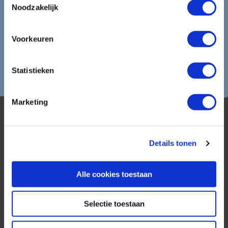
Noodzakelijk
Voorkeuren
Statistieken
Marketing
Details tonen
Alle cookies toestaan
AmerikaPlus is al 25 jaar toonaangevend op de
Nederlandse markt als reisspecialist. Ons
specialisme is het samenstellen van reizen tegen
Selectie toestaan
de scherpste prijs in combinatie met de beste
service. Naast een zeer ruim aanbod van