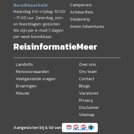
Camperreis
Bereikbaarheid:
Maandag t/m vrijdag: 10:00
Actieve Reis
- 17:00 uur. Zaterdag, zon-
Stedentrip
en feestdagen: gesloten
Green Adventures
We zijn per e-mail 7 dagen
per week bereikbaar.
Reisinformatie
Meer
Landinfo
Over ons
Reisvoorwaarden
Ons team
Veelgestelde vragen
Contact
Ervaringen
Blogs
Nieuws
Vacatures
Privacy
Disclaimer
Sitemap
Aangesloten bij & lid van: