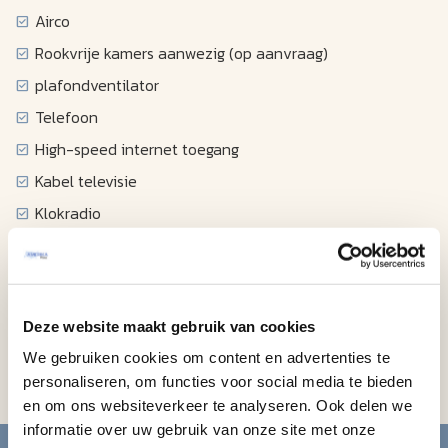
Airco
Rookvrije kamers aanwezig (op aanvraag)
plafondventilator
Telefoon
High-speed internet toegang
Kabel televisie
Klokradio
Föhn
Strijkplank en strijkijzer
Koffiezetapparaat
Deze website maakt gebruik van cookies
Magnetron
We gebruiken cookies om content en advertenties te
Koelkast
personaliseren, om functies voor social media te bieden
en om ons websiteverkeer te analyseren. Ook delen we
informatie over uw gebruik van onze site met onze
Blijf op de hoogte van de