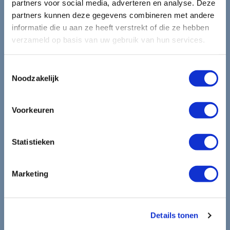
partners voor social media, adverteren en analyse. Deze
partners kunnen deze gegevens combineren met andere
mooiste reizen.
informatie die u aan ze heeft verstrekt of die ze hebben
verzameld op basis van uw gebruik van hun services.
Ontvang circa 1 maal per maand onze nieuwsbrief met de
laatste aanbiedingen. U kunt zich elk moment weer
Toestemmingsselectie
uitschrijven via de afmeldlink in de nieuwsbrief.
Noodzakelijk
Aanmelden
Voorkeuren
Lees in ons
privacybeleid
hoe wij zorgvuldig omgaan met uw
gegevens.
Statistieken
Marketing
Details tonen