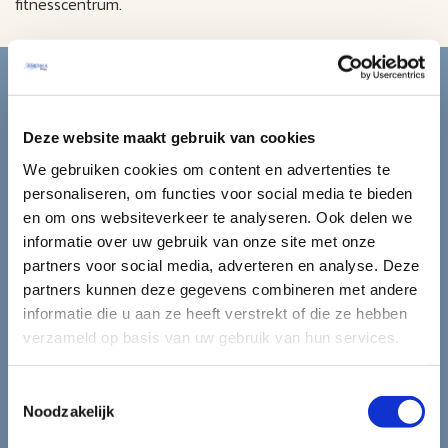
fitnesscentrum.
Blijf op de hoogte van de
mooiste reizen.
Deze website maakt gebruik van cookies
Ontvang circa 1 maal per maand onze nieuwsbrief met de
We gebruiken cookies om content en advertenties te
laatste aanbiedingen. U kunt zich elk moment weer
personaliseren, om functies voor social media te bieden
uitschrijven via de afmeldlink in de nieuwsbrief.
en om ons websiteverkeer te analyseren. Ook delen we
informatie over uw gebruik van onze site met onze
Aanmelden
partners voor social media, adverteren en analyse. Deze
partners kunnen deze gegevens combineren met andere
Lees in ons
privacybeleid
hoe wij zorgvuldig omgaan met uw
informatie die u aan ze heeft verstrekt of die ze hebben
gegevens.
verzameld op basis van uw gebruik van hun services.
Toestemmingsselectie
Noodzakelijk