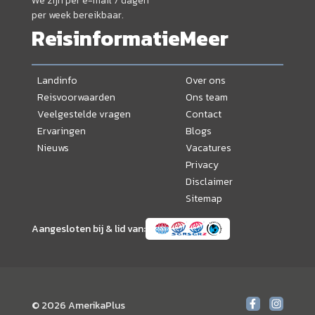
We zijn per e-mail 7 dagen
per week bereikbaar.
Reisinformatie
Meer
Landinfo
Over ons
Reisvoorwaarden
Ons team
Veelgestelde vragen
Contact
Ervaringen
Blogs
Nieuws
Vacatures
Privacy
Disclaimer
Sitemap
Aangesloten bij & lid van:
© 2026 AmerikaPlus