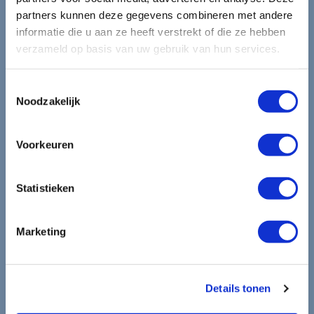
mooiste reizen.
partners kunnen deze gegevens combineren met andere
informatie die u aan ze heeft verstrekt of die ze hebben
verzameld op basis van uw gebruik van hun services.
Ontvang circa 1 maal per maand onze nieuwsbrief met de
laatste aanbiedingen. U kunt zich elk moment weer
Toestemmingsselectie
uitschrijven via de afmeldlink in de nieuwsbrief.
Noodzakelijk
Aanmelden
Voorkeuren
Lees in ons
privacybeleid
hoe wij zorgvuldig omgaan met uw
gegevens.
Statistieken
Marketing
Details tonen