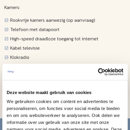
Kamers:
Rookvrije kamers aanwezig (op aanvraag)
Telefoon met datapoort
High-speed draadloze toegang tot internet
Kabel televisie
Klokradio
Föhn
Strijkplank en strijkijzer
Koffiezetapparaat
Deze website maakt gebruik van cookies
Magnetron
We gebruiken cookies om content en advertenties te
Koelkast
personaliseren, om functies voor social media te bieden
en om ons websiteverkeer te analyseren. Ook delen we
Blijf op de hoogte van de
informatie over uw gebruik van onze site met onze
partners voor social media, adverteren en analyse. Deze