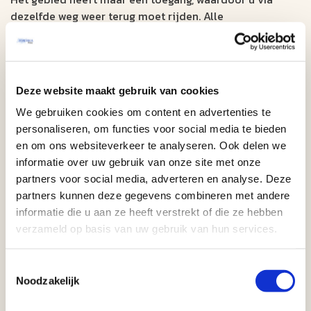
dezelfde weg weer terug moet rijden. Alle
uitgangspunten liggen aan dezelfde kant van de weg,
waardoor u beter eerst helemaal door kunt rijden tot
het einde van het park. Heeft u weinig tijd? Bezoek dan
alleen het Bryce Amphitheater aan het begin van het
Deze website maakt gebruik van cookies
park. Dit is meteen het mooiste gedeelte.
We gebruiken cookies om content en advertenties te
personaliseren, om functies voor social media te bieden
4. Monument Valley in Arizona en
en om ons websiteverkeer te analyseren. Ook delen we
Utah
informatie over uw gebruik van onze site met onze
partners voor social media, adverteren en analyse. Deze
partners kunnen deze gegevens combineren met andere
Monument Valley is een episch woestijnlandschap dat
informatie die u aan ze heeft verstrekt of die ze hebben
bekendstaat om zijn iconische rode zandsteenformaties
verzameld op basis van uw gebruik van hun services.
en torenhoge tafelbergen in een woestijnlandschap.
Terwijl u tussen de zandduinen en rotsformaties dwaalt,
voelt u zich net een ontdekkingsreiziger in een
Toestemmingsselectie
Noodzakelijk
betoverend, tijdloos landschap. Geen wonder dat talloze
westernfilms hier in
Monument Valley
zijn opgenomen.