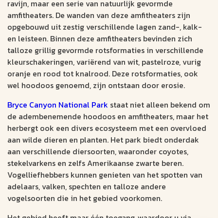
ravijn, maar een serie van natuurlijk gevormde
amfitheaters. De wanden van deze amfitheaters zijn
opgebouwd uit zestig verschillende lagen zand-, kalk-
en leisteen. Binnen deze amfitheaters bevinden zich
talloze grillig gevormde rotsformaties in verschillende
kleurschakeringen, variërend van wit, pastelroze, vurig
oranje en rood tot knalrood. Deze rotsformaties, ook
wel hoodoos genoemd, zijn ontstaan door erosie.
Bryce Canyon National Park
staat niet alleen bekend om
de adembenemende hoodoos en amfitheaters, maar het
herbergt ook een divers ecosysteem met een overvloed
aan wilde dieren en planten. Het park biedt onderdak
aan verschillende diersoorten, waaronder coyotes,
stekelvarkens en zelfs Amerikaanse zwarte beren.
Vogelliefhebbers kunnen genieten van het spotten van
adelaars, valken, spechten en talloze andere
vogelsoorten die in het gebied voorkomen.
Het gebied heeft maar één toegang, waardoor u via