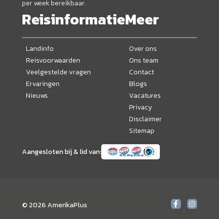
per week bereikbaar.
Reisinformatie
Meer
Landinfo
Over ons
Reisvoorwaarden
Ons team
Veelgestelde vragen
Contact
Ervaringen
Blogs
Nieuws
Vacatures
Privacy
Disclaimer
Sitemap
Aangesloten bij & lid van:
© 2026 AmerikaPlus