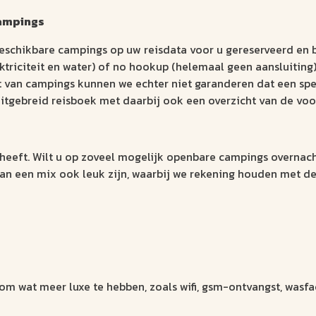
campings
eschikbare campings op uw reisdata voor u gereserveerd en b
elektriciteit en water) of no hookup (helemaal geen aansluitin
van campings kunnen we echter niet garanderen dat een speci
 uitgebreid reisboek met daarbij ook een overzicht van de vo
eeft. Wilt u op zoveel mogelijk openbare campings overnach
kan een mix ook leuk zijn, waarbij we rekening houden met de 
om wat meer luxe te hebben, zoals wifi, gsm-ontvangst, wasfac