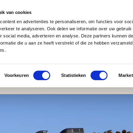
ik van cookies
ontent en advertenties te personaliseren, om functies voor soci
erkeer te analyseren. Ook delen we informatie over uw gebruik
J
M
U
U
B
E
I
L
or social media, adverteren en analyse. Deze partners kunnen 
ormatie die u aan ze heeft verstrekt of die ze hebben verzameld
es.
s
Voorkeuren
Statistieken
Market