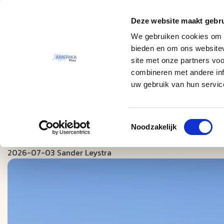
Deze website maakt gebru
Thema
Bestemmingen
We gebruiken cookies om c
bieden en om ons websitev
site met onze partners vo
combineren met andere inf
uw gebruik van hun servic
Toestemmingsselectie
Blogs
Campings in Amerika tijdens uw camperrei
Noodzakelijk
2026-07-03 Sander Leystra