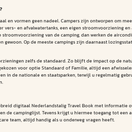
?
aal en vormen geen nadeel. Campers zijn ontworpen om meer
ver vers- en afvalwatertanks, een eigen stroomvoorziening en
e stroomvoorziening van de camping, dan werken de aircondit
ken gewoon. Op de meeste campings zijn daarnaast lozingssta
orzieningen zelfs de standaard. Zo blijft de impact op de na
 gekozen voor optie Standaard of Familie, altijd een afwiss
en in de nationale en staatsparken, terwijl u regelmatig ge
n.
gebreid digitaal Nederlandstalig Travel Book met informatie
en de campinglijst. Tevens krijgt u hiermee toegang tot een a
re team, altijd handig als u onderweg vragen heeft.