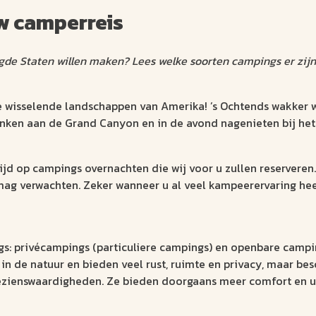
w camperreis
igde Staten willen maken? Lees welke soorten campings er zij
wisselende landschappen van Amerika! ’s Ochtends wakker wo
drinken aan de Grand Canyon en in de avond nagenieten bij h
jd op campings overnachten die wij voor u zullen reserveren. 
 mag verwachten. Zeker wanneer u al veel kampeerervaring hee
: privécampings (particuliere campings) en openbare campings
de natuur en bieden veel rust, ruimte en privacy, maar besch
bezienswaardigheden. Ze bieden doorgaans meer comfort en u