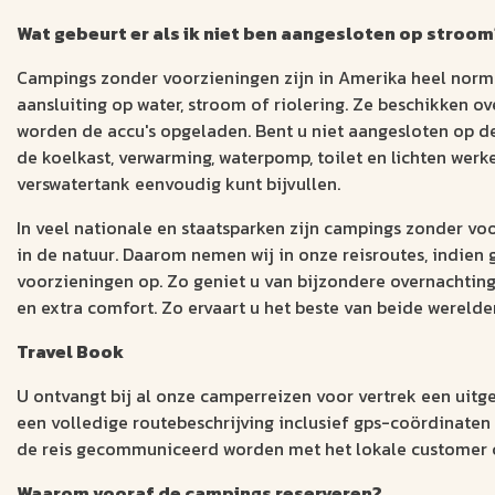
Wat gebeurt er als ik niet ben aangesloten op stroom
Campings zonder voorzieningen zijn in Amerika heel norm
aansluiting op water, stroom of riolering. Ze beschikken o
worden de accu's opgeladen. Bent u niet aangesloten op d
de koelkast, verwarming, waterpomp, toilet en lichten wer
verswatertank eenvoudig kunt bijvullen.
In veel nationale en staatsparken zijn campings zonder vo
in de natuur. Daarom nemen wij in onze reisroutes, indien
voorzieningen op. Zo geniet u van bijzondere overnachting
en extra comfort. Zo ervaart u het beste van beide werelde
Travel Book
U ontvangt bij al onze camperreizen voor vertrek een uit
een volledige routebeschrijving inclusief gps-coördinaten 
de reis gecommuniceerd worden met het lokale customer ca
Waarom vooraf de campings reserveren?