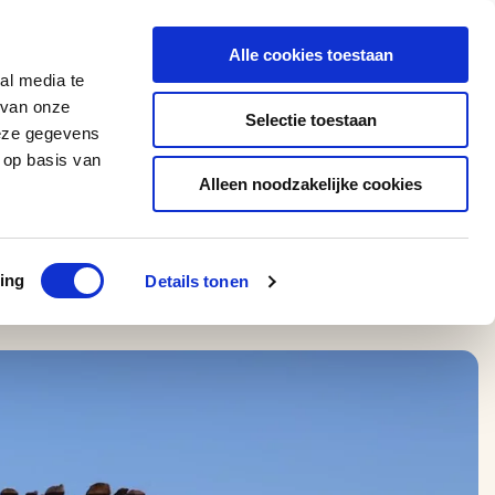
0543 - 74 53 74
amerikaplus@aeroglobe.nl
Alle cookies toestaan
Contact
al media te
 van onze
Selectie toestaan
deze gegevens
 op basis van
Alleen noodzakelijke cookies
ing
Details tonen