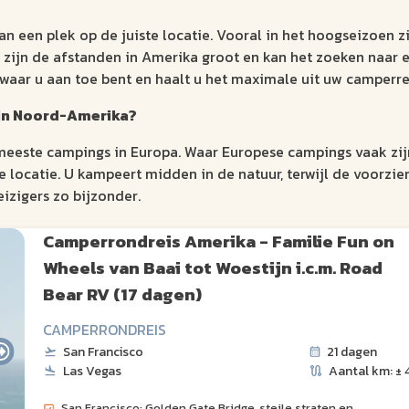
an een plek op de juiste locatie. Vooral in het hoogseizoen 
 zijn de afstanden in Amerika groot en kan het zoeken naar e
waar u aan toe bent en haalt u het maximale uit uw camperre
n in Noord-Amerika?
 meeste campings in Europa. Waar Europese campings vaak zij
de locatie. U kampeert midden in de natuur, terwijl de voorzie
izigers zo bijzonder.
Camperrondreis Amerika - Familie Fun on
Wheels van Baai tot Woestijn i.c.m. Road
Bear RV (17 dagen)
CAMPERRONDREIS
San Francisco
21 dagen
Las Vegas
Aantal km: ± 
San Francisco: Golden Gate Bridge, steile straten en