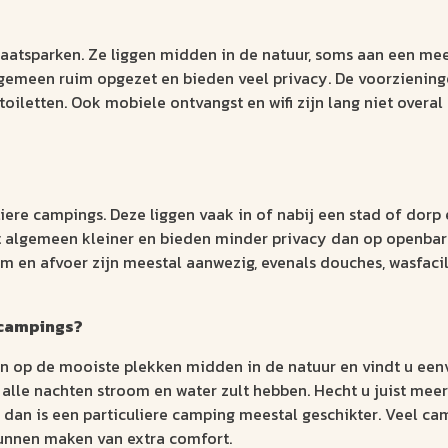
taatsparken. Ze liggen midden in de natuur, soms aan een mee
gemeen ruim opgezet en bieden veel privacy. De voorzieninge
oiletten. Ook mobiele ontvangst en wifi zijn lang niet overal
liere campings. Deze liggen vaak in of nabij een stad of dorp
t algemeen kleiner en bieden minder privacy dan op openbar
om en afvoer zijn meestal aanwezig, evenals douches, wasfacil
 campings?
hten op de mooiste plekken midden in de natuur en vindt u e
 alle nachten stroom en water zult hebben. Hecht u juist mee
an is een particuliere camping meestal geschikter. Veel cam
kunnen maken van extra comfort.