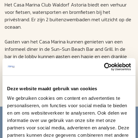
Het Casa Marina Club Waldorf Astoria biedt een verhuur
voor fietsen, watersporten en bromfietsen bij het
privéstrand. Er zijn 2 buitenzwembaden met uitzicht op de
oceaan.
Gasten van het Casa Marina kunnen genieten van een
informeel diner in de Sun-Sun Beach Bar and Grill. In de
bar in de lobby kunnen gasten een hapje en een drankje
bestellen.
Het Casa Marina Resort ligt op 20 minuten lopen van het
huis van Ernest Hemingway, dat een historisch huismuseum
Deze website maakt gebruik van cookies
is. Het Key West Aquarium ligt op 1,6 km van het hotel.
We gebruiken cookies om content en advertenties te
personaliseren, om functies voor social media te bieden
Blijf op de hoogte van de
en om ons websiteverkeer te analyseren. Ook delen we
informatie over uw gebruik van onze site met onze
mooiste reizen.
partners voor social media, adverteren en analyse. Deze
partners kunnen deze gegevens combineren met andere