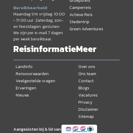
Groepsreis
Camperreis
Bereikbaarheid:
Maandag t/m vrijdag: 10:00
Actieve Reis
- 17:00 uur. Zaterdag, zon-
Stedentrip
en feestdagen: gesloten
Green Adventures
We zijn per e-mail 7 dagen
per week bereikbaar.
Reisinformatie
Meer
Landinfo
Over ons
Reisvoorwaarden
Ons team
Veelgestelde vragen
Contact
Ervaringen
Blogs
Nieuws
Vacatures
Privacy
Disclaimer
Sitemap
Aangesloten bij & lid van: