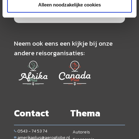
service. Naast een zeer ruim aanbod van
Alleen noodzakelijke cookies
georganiseerde rondreizen kunnen alle reizen
volledig op maat worden samengesteld.
Neem ook eens een kijkje bij onze
andere reisorganisaties:
Contact
Thema
0543 - 74 53 74
Autoreis
amerikaplus@aeroglobe.nl