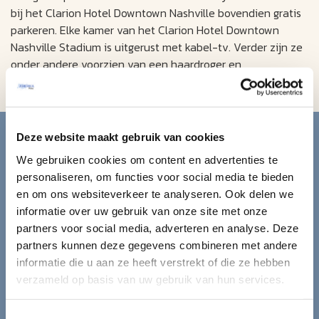
bij het Clarion Hotel Downtown Nashville bovendien gratis
parkeren. Elke kamer van het Clarion Hotel Downtown
Nashville Stadium is uitgerust met kabel-tv. Verder zijn ze
onder andere voorzien van een haardroger en
strijkfaciliteiten.
Blijf op de hoogte van de
Deze website maakt gebruik van cookies
mooiste reizen.
We gebruiken cookies om content en advertenties te
personaliseren, om functies voor social media te bieden
en om ons websiteverkeer te analyseren. Ook delen we
Ontvang circa 1 maal per maand onze nieuwsbrief met de
informatie over uw gebruik van onze site met onze
laatste aanbiedingen. U kunt zich elk moment weer
partners voor social media, adverteren en analyse. Deze
uitschrijven via de afmeldlink in de nieuwsbrief.
partners kunnen deze gegevens combineren met andere
informatie die u aan ze heeft verstrekt of die ze hebben
Aanmelden
verzameld op basis van uw gebruik van hun services.
Lees in ons
privacybeleid
hoe wij zorgvuldig omgaan met uw
gegevens.
Toestemmingsselectie