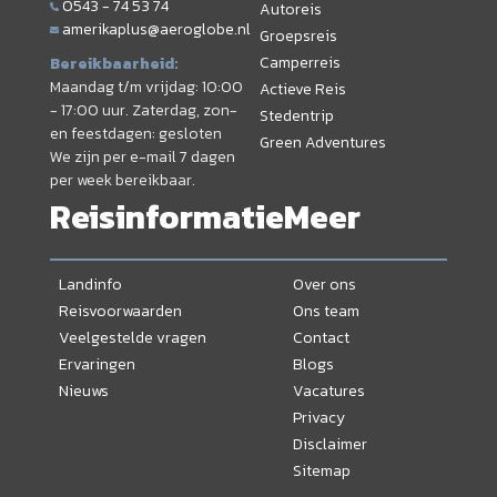
0543 - 74 53 74
Autoreis
amerikaplus@aeroglobe.nl
Groepsreis
Camperreis
Bereikbaarheid:
Maandag t/m vrijdag: 10:00
Actieve Reis
- 17:00 uur. Zaterdag, zon-
Stedentrip
en feestdagen: gesloten
Green Adventures
We zijn per e-mail 7 dagen
per week bereikbaar.
Reisinformatie
Meer
Landinfo
Over ons
Reisvoorwaarden
Ons team
Veelgestelde vragen
Contact
Ervaringen
Blogs
Nieuws
Vacatures
Privacy
Disclaimer
Sitemap