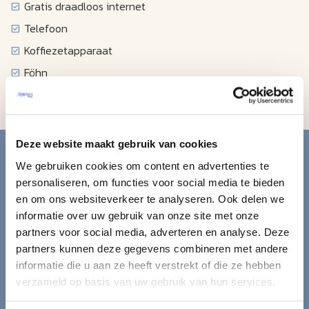
Gratis draadloos internet
Telefoon
Koffiezetapparaat
Föhn
Wekkerradio
Blijf op de hoogte van de
Deze website maakt gebruik van cookies
We gebruiken cookies om content en advertenties te
mooiste reizen.
personaliseren, om functies voor social media te bieden
en om ons websiteverkeer te analyseren. Ook delen we
Ontvang circa 1 maal per maand onze nieuwsbrief met de
informatie over uw gebruik van onze site met onze
laatste aanbiedingen. U kunt zich elk moment weer
partners voor social media, adverteren en analyse. Deze
uitschrijven via de afmeldlink in de nieuwsbrief.
partners kunnen deze gegevens combineren met andere
informatie die u aan ze heeft verstrekt of die ze hebben
Aanmelden
verzameld op basis van uw gebruik van hun services.
Lees in ons
privacybeleid
hoe wij zorgvuldig omgaan met uw