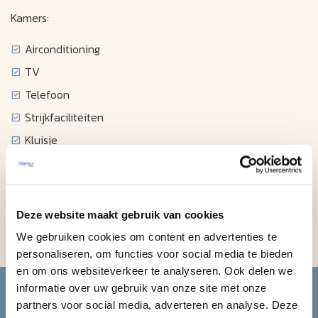
Kamers:
Airconditioning
TV
Telefoon
Strijkfaciliteiten
Kluisje
Balkon
Koffie- en theezetfaciliteiten
Koelkastje
Deze website maakt gebruik van cookies
Magnetron
We gebruiken cookies om content en advertenties te
personaliseren, om functies voor social media te bieden
en om ons websiteverkeer te analyseren. Ook delen we
Blijf op de hoogte van de
informatie over uw gebruik van onze site met onze
partners voor social media, adverteren en analyse. Deze
mooiste reizen.