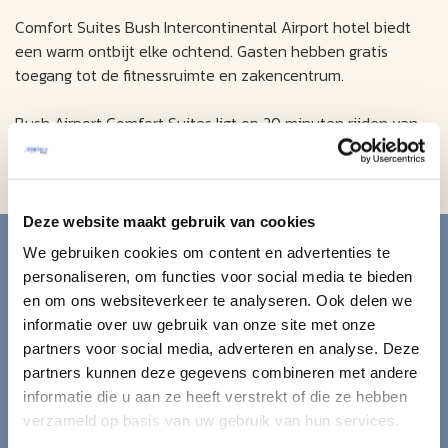
Comfort Suites Bush Intercontinental Airport hotel biedt
een warm ontbijt elke ochtend. Gasten hebben gratis
toegang tot de fitnessruimte en zakencentrum.
Bush Airport Comfort Suites ligt op 20 minuten rijden van
Six Flags Splashtown pretpark. Greenspoint Mall ligt op 10
minuten van het hotel.
Deze website maakt gebruik van cookies
Blijf op de hoogte van de
We gebruiken cookies om content en advertenties te
mooiste reizen.
personaliseren, om functies voor social media te bieden
en om ons websiteverkeer te analyseren. Ook delen we
informatie over uw gebruik van onze site met onze
Ontvang circa 1 maal per maand onze nieuwsbrief met de
partners voor social media, adverteren en analyse. Deze
laatste aanbiedingen. U kunt zich elk moment weer
partners kunnen deze gegevens combineren met andere
uitschrijven via de afmeldlink in de nieuwsbrief.
informatie die u aan ze heeft verstrekt of die ze hebben
verzameld op basis van uw gebruik van hun services.
Aanmelden