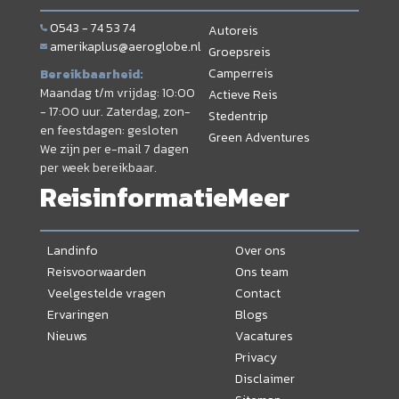
0543 - 74 53 74
Autoreis
amerikaplus@aeroglobe.nl
Groepsreis
Camperreis
Bereikbaarheid:
Maandag t/m vrijdag: 10:00
Actieve Reis
- 17:00 uur. Zaterdag, zon-
Stedentrip
en feestdagen: gesloten
Green Adventures
We zijn per e-mail 7 dagen
per week bereikbaar.
Reisinformatie
Meer
Landinfo
Over ons
Reisvoorwaarden
Ons team
Veelgestelde vragen
Contact
Ervaringen
Blogs
Nieuws
Vacatures
Privacy
Disclaimer