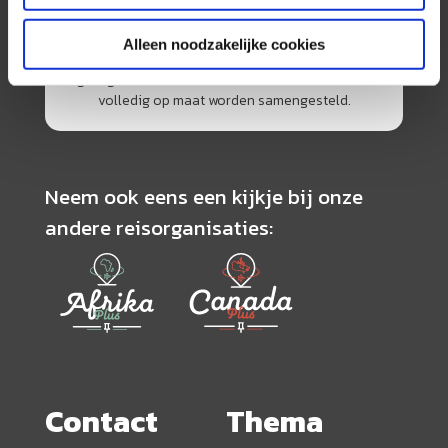
specialisme is het samenstellen van reizen tegen
de scherpste prijs in combinatie met de beste
Alleen noodzakelijke cookies
service. Naast een zeer ruim aanbod van
georganiseerde rondreizen kunnen alle reizen
volledig op maat worden samengesteld.
Neem ook eens een kijkje bij onze
andere reisorganisaties:
Contact
Thema