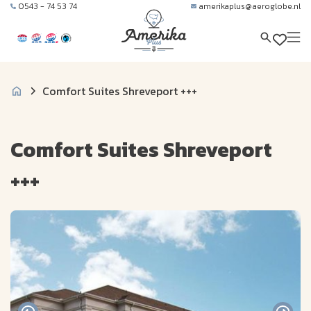
0543 - 74 53 74
amerikaplus@aeroglobe.nl
Comfort Suites Shreveport +++
Comfort Suites Shreveport
+++