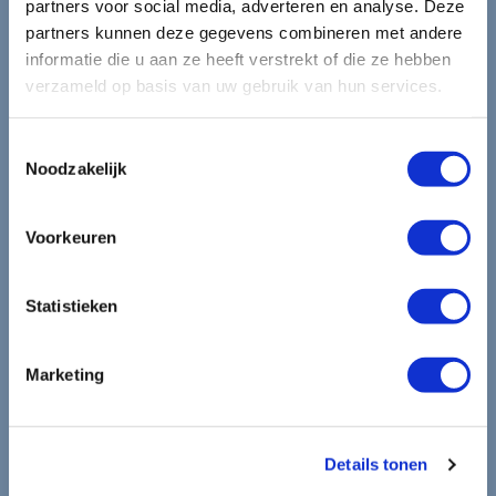
partners voor social media, adverteren en analyse. Deze
partners kunnen deze gegevens combineren met andere
mooiste reizen.
informatie die u aan ze heeft verstrekt of die ze hebben
verzameld op basis van uw gebruik van hun services.
Ontvang circa 1 maal per maand onze nieuwsbrief met de
laatste aanbiedingen. U kunt zich elk moment weer
Toestemmingsselectie
uitschrijven via de afmeldlink in de nieuwsbrief.
Noodzakelijk
Aanmelden
Voorkeuren
Lees in ons
privacybeleid
hoe wij zorgvuldig omgaan met uw
gegevens.
Statistieken
Marketing
Details tonen