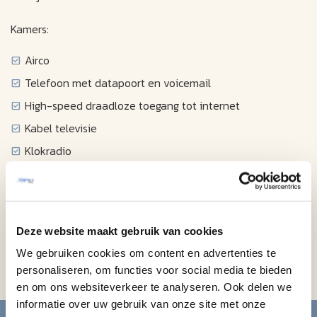
Kamers:
Airco
Telefoon met datapoort en voicemail
High-speed draadloze toegang tot internet
Kabel televisie
Klokradio
Föhn
Strijkplank en strijkijzer
Koffiezetapparaat
Deze website maakt gebruik van cookies
Magnetron Oven
We gebruiken cookies om content en advertenties te
Koelkast
personaliseren, om functies voor social media te bieden
en om ons websiteverkeer te analyseren. Ook delen we
informatie over uw gebruik van onze site met onze
Blijf op de hoogte van de