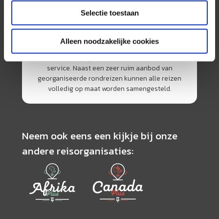
Selectie toestaan
AmerikaPlus is al 25 jaar toonaangevend op de
Nederlandse markt als reisspecialist. Ons
Alleen noodzakelijke cookies
specialisme is het samenstellen van reizen tegen
de scherpste prijs in combinatie met de beste
service. Naast een zeer ruim aanbod van
georganiseerde rondreizen kunnen alle reizen
volledig op maat worden samengesteld.
Neem ook eens een kijkje bij onze
andere reisorganisaties: