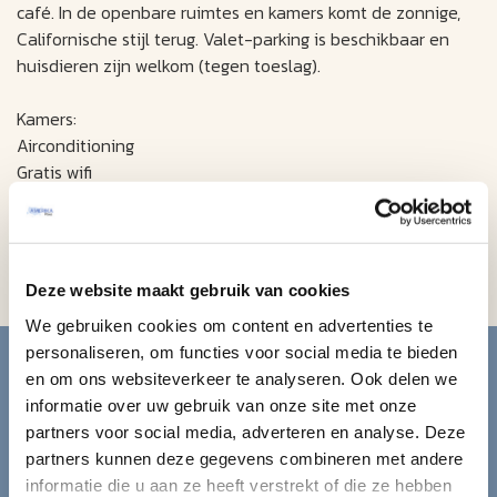
café. In de openbare ruimtes en kamers komt de zonnige,
Californische stijl terug. Valet-parking is beschikbaar en
huisdieren zijn welkom (tegen toeslag).
Kamers:
Airconditioning
Gratis wifi
Flatscreen televisie met streamingmogelijkheden
Koffiezetapparaat, magnetron en mini-koelkast
Kluisje, haardroger, strijkijzer en strijkplank
Luxe Marriott-beddengoed
Deze website maakt gebruik van cookies
We gebruiken cookies om content en advertenties te
Blijf op de hoogte van de
personaliseren, om functies voor social media te bieden
en om ons websiteverkeer te analyseren. Ook delen we
mooiste reizen.
informatie over uw gebruik van onze site met onze
partners voor social media, adverteren en analyse. Deze
partners kunnen deze gegevens combineren met andere
Ontvang circa 1 maal per maand onze nieuwsbrief met de
informatie die u aan ze heeft verstrekt of die ze hebben
laatste aanbiedingen. U kunt zich elk moment weer