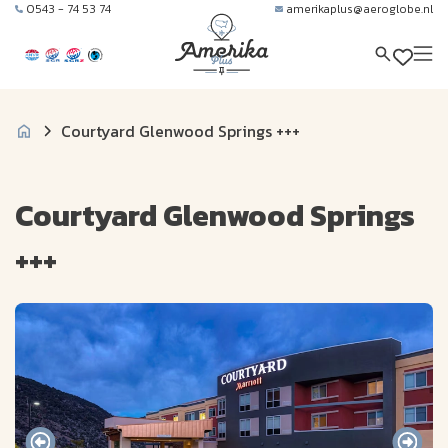
0543 - 74 53 74
amerikaplus@aeroglobe.nl
Courtyard Glenwood Springs +++
Courtyard Glenwood Springs
+++