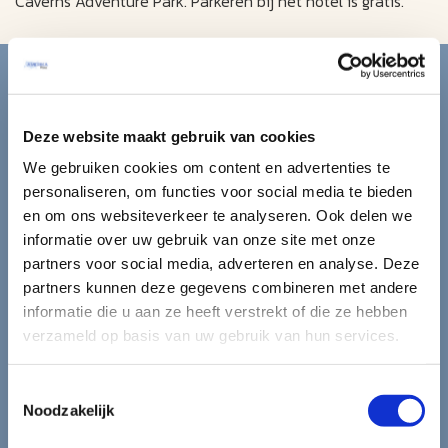
Caverns Adventure Park. Parkeren bij het hotel is gratis.
Blijf op de hoogte van de
mooiste reizen.
Deze website maakt gebruik van cookies
Ontvang circa 1 maal per maand onze nieuwsbrief met de
We gebruiken cookies om content en advertenties te
laatste aanbiedingen. U kunt zich elk moment weer
personaliseren, om functies voor social media te bieden
uitschrijven via de afmeldlink in de nieuwsbrief.
en om ons websiteverkeer te analyseren. Ook delen we
informatie over uw gebruik van onze site met onze
Aanmelden
partners voor social media, adverteren en analyse. Deze
partners kunnen deze gegevens combineren met andere
Lees in ons
privacybeleid
hoe wij zorgvuldig omgaan met uw
informatie die u aan ze heeft verstrekt of die ze hebben
gegevens.
verzameld op basis van uw gebruik van hun services.
Toestemmingsselectie
Noodzakelijk