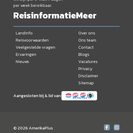
per week bereikbaar.
Reisinformatie
Meer
Landinfo
Over ons
Reisvoorwaarden
Ons team
Veelgestelde vragen
Contact
Ervaringen
Blogs
Nieuws
Vacatures
Privacy
Disclaimer
Sitemap
Aangesloten bij & lid van:
© 2026 AmerikaPlus