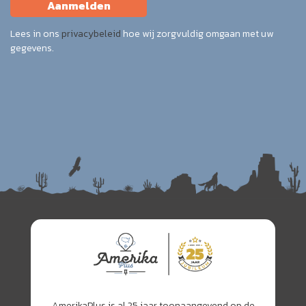
Aanmelden
Lees in ons
privacybeleid
hoe wij zorgvuldig omgaan met uw
gegevens.
AmerikaPlus is al 25 jaar toonaangevend op de