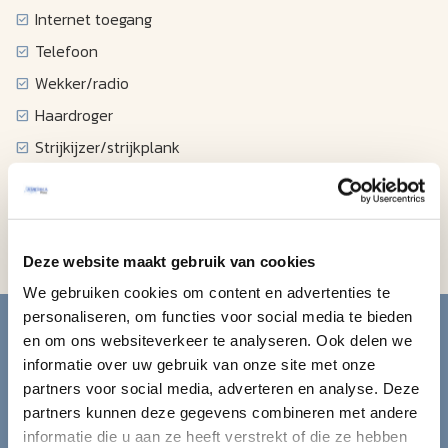
Internet toegang
Telefoon
Wekker/radio
Haardroger
Strijkijzer/strijkplank
Koffiezetapparaat
Minikoelkast
Magnetron
Deze website maakt gebruik van cookies
We gebruiken cookies om content en advertenties te
Blijf op de hoogte van de
personaliseren, om functies voor social media te bieden
en om ons websiteverkeer te analyseren. Ook delen we
mooiste reizen.
informatie over uw gebruik van onze site met onze
partners voor social media, adverteren en analyse. Deze
partners kunnen deze gegevens combineren met andere
Ontvang circa 1 maal per maand onze nieuwsbrief met de
informatie die u aan ze heeft verstrekt of die ze hebben
laatste aanbiedingen. U kunt zich elk moment weer