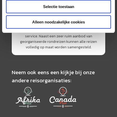
Selectie toestaan
AmerikaPlus is al 25 jaar toonaangevend op de
Nederlandse markt als reisspecialist. Ons
Alleen noodzakelijke cookies
specialisme is het samenstellen van reizen tegen
de scherpste prijs in combinatie met de beste
service. Naast een zeer ruim aanbod van
georganiseerde rondreizen kunnen alle reizen
volledig op maat worden samengesteld.
Neem ook eens een kijkje bij onze
andere reisorganisaties: