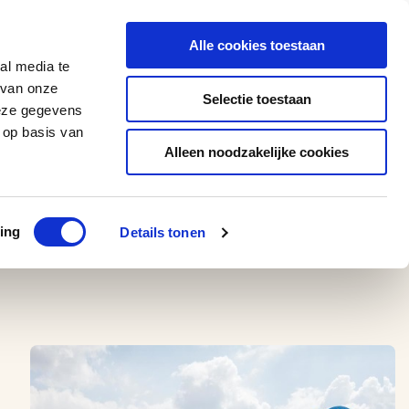
0543 - 74 53 74
amerikaplus@aeroglobe.nl
Alle cookies toestaan
Contact
al media te
 van onze
Selectie toestaan
deze gegevens
 op basis van
Alleen noodzakelijke cookies
ing
Details tonen