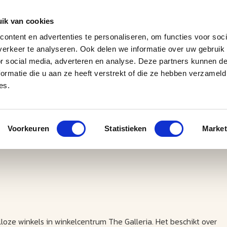
ik van cookies
ontent en advertenties te personaliseren, om functies voor soci
erkeer te analyseren. Ook delen we informatie over uw gebruik
J
M
U
U
B
E
I
L
or social media, adverteren en analyse. Deze partners kunnen 
ormatie die u aan ze heeft verstrekt of die ze hebben verzameld
es.
Voorkeuren
Statistieken
Market
alloze winkels in winkelcentrum The Galleria. Het beschikt over