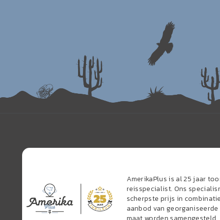
AmerikaPlus is al 25 jaar t
reisspecialist. Ons speciali
scherpste prijs in combinati
aanbod van georganiseerde r
maat worden samengesteld.