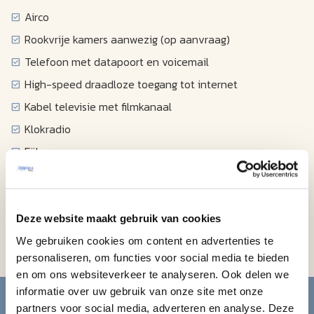
Airco
Rookvrije kamers aanwezig (op aanvraag)
Telefoon met datapoort en voicemail
High-speed draadloze toegang tot internet
Kabel televisie met filmkanaal
Klokradio
Föhn
Strijkplank en strijkijzer
Koffiezetapparaat
Magnetron
Deze website maakt gebruik van cookies
Koelkast
We gebruiken cookies om content en advertenties te
personaliseren, om functies voor social media te bieden
en om ons websiteverkeer te analyseren. Ook delen we
Blijf op de hoogte van de
informatie over uw gebruik van onze site met onze
partners voor social media, adverteren en analyse. Deze