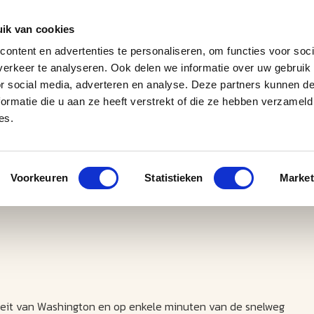
ik van cookies
ontent en advertenties te personaliseren, om functies voor soci
erkeer te analyseren. Ook delen we informatie over uw gebruik
J
M
U
U
B
E
I
L
or social media, adverteren en analyse. Deze partners kunnen 
ormatie die u aan ze heeft verstrekt of die ze hebben verzameld
es.
Voorkeuren
Statistieken
Market
siteit van Washington en op enkele minuten van de snelweg