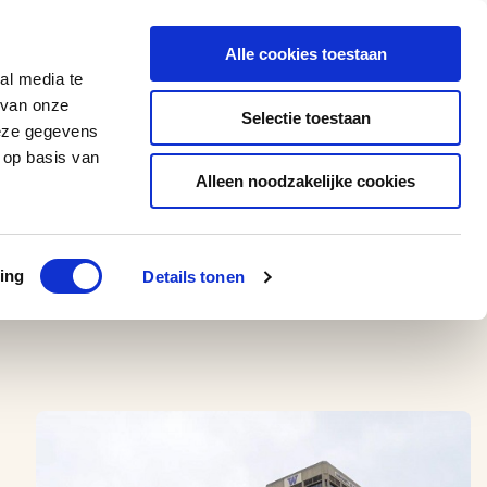
0543 - 74 53 74
amerikaplus@aeroglobe.nl
Alle cookies toestaan
Contact
al media te
 van onze
Selectie toestaan
deze gegevens
 op basis van
Alleen noodzakelijke cookies
ing
Details tonen