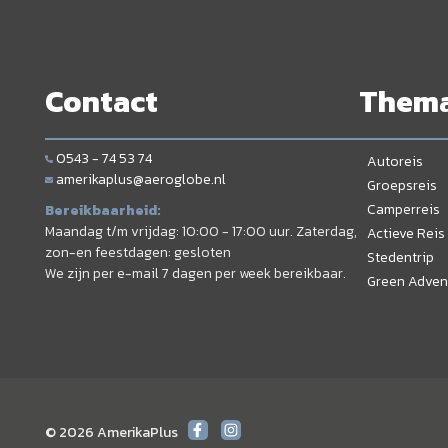
Contact
Them
0543 - 74 53 74
Autoreis
amerikaplus@aeroglobe.nl
Groepsreis
Camperreis
Bereikbaarheid:
Maandag t/m vrijdag: 10:00 - 17:00 uur. Zaterdag,
Actieve Reis
zon-en feestdagen: gesloten
Stedentrip
We zijn per e-mail 7 dagen per week bereikbaar.
Green Adven
© 2026 AmerikaPlus