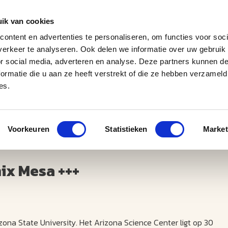
ik van cookies
ontent en advertenties te personaliseren, om functies voor soci
erkeer te analyseren. Ook delen we informatie over uw gebruik
J
M
U
U
B
E
I
L
or social media, adverteren en analyse. Deze partners kunnen 
ormatie die u aan ze heeft verstrekt of die ze hebben verzameld
es.
Voorkeuren
Statistieken
Market
ix Mesa +++
izona State University. Het Arizona Science Center ligt op 30