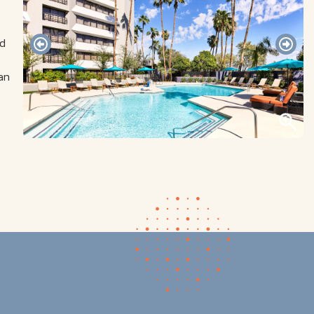
ad
an