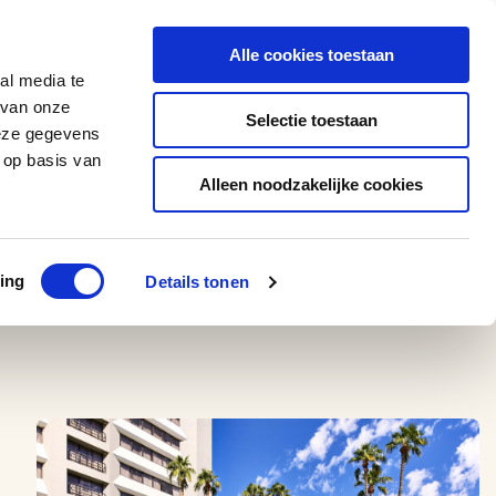
0543 - 74 53 74
amerikaplus@aeroglobe.nl
Alle cookies toestaan
Contact
al media te
 van onze
Selectie toestaan
deze gegevens
 op basis van
Alleen noodzakelijke cookies
ing
Details tonen