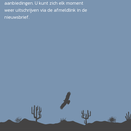
aanbiedingen. U kunt zich elk moment
weer uitschrijven via de afmeldlink in de
nieuwsbrief.