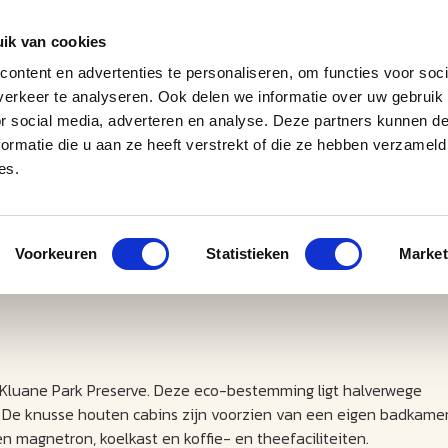
ik van cookies
ontent en advertenties te personaliseren, om functies voor soci
erkeer te analyseren. Ook delen we informatie over uw gebruik
J
M
U
U
B
E
I
L
or social media, adverteren en analyse. Deze partners kunnen 
ormatie die u aan ze heeft verstrekt of die ze hebben verzameld
es.
Voorkeuren
Statistieken
Market
e Kluane Park Preserve. Deze eco-bestemming ligt halverwege
. De knusse houten cabins zijn voorzien van een eigen badkamer
n magnetron, koelkast en koffie- en theefaciliteiten.