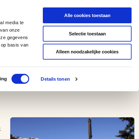
0543 - 74 53 74
amerikaplus@aeroglobe.nl
Alle cookies toestaan
Contact
al media te
 van onze
Selectie toestaan
deze gegevens
 op basis van
Alleen noodzakelijke cookies
ing
Details tonen
,