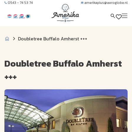
0543 - 74 53 74
amerikaplus@aeroglobe.nl
Doubletree Buffalo Amherst +++
Doubletree Buffalo Amherst
+++