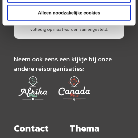
specialisme is het samenstellen van reizen tegen
de scherpste prijs in combinatie met de beste
Alleen noodzakelijke cookies
service. Naast een zeer ruim aanbod van
georganiseerde rondreizen kunnen alle reizen
volledig op maat worden samengesteld.
Neem ook eens een kijkje bij onze
andere reisorganisaties:
Contact
Thema