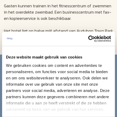
Gasten kunnen trainen in het fitnesscentrum of zwemmen
in het overdekte zwembad. Een businesscentrum met fax-
en kopieerservice is ook beschikbaar.
Het hotel ligt op halve mijl afstand van Audubon Town Park
en Westwood Country Club. Niagara Falls ligt op circa 19 mijl
afstand verwijderd.
Blijf op de hoogte van de
Deze website maakt gebruik van cookies
We gebruiken cookies om content en advertenties te
mooiste reizen.
personaliseren, om functies voor social media te bieden
en om ons websiteverkeer te analyseren. Ook delen we
informatie over uw gebruik van onze site met onze
Ontvang circa 1 maal per maand onze nieuwsbrief met de
partners voor social media, adverteren en analyse. Deze
laatste aanbiedingen. U kunt zich elk moment weer
partners kunnen deze gegevens combineren met andere
uitschrijven via de afmeldlink in de nieuwsbrief.
informatie die u aan ze heeft verstrekt of die ze hebben
verzameld op basis van uw gebruik van hun services.
Aanmelden