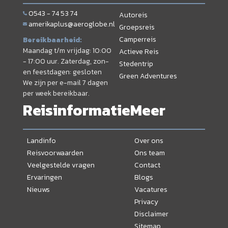
0543 - 74 53 74
Autoreis
amerikaplus@aeroglobe.nl
Groepsreis
Camperreis
Bereikbaarheid:
Maandag t/m vrijdag: 10:00
Actieve Reis
- 17:00 uur. Zaterdag, zon-
Stedentrip
en feestdagen: gesloten
Green Adventures
We zijn per e-mail 7 dagen
per week bereikbaar.
Reisinformatie
Meer
Landinfo
Over ons
Reisvoorwaarden
Ons team
Veelgestelde vragen
Contact
Ervaringen
Blogs
Nieuws
Vacatures
Privacy
Disclaimer
Sitemap