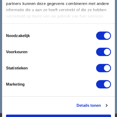
mooiste reizen.
partners kunnen deze gegevens combineren met andere
informatie die u aan ze heeft verstrekt of die ze hebben
verzameld op basis van uw gebruik van hun services.
Ontvang circa 1 maal per maand onze nieuwsbrief met de
laatste aanbiedingen. U kunt zich elk moment weer
uitschrijven via de afmeldlink in de nieuwsbrief.
Toestemmingsselectie
Noodzakelijk
Aanmelden
Voorkeuren
Lees in ons
privacybeleid
hoe wij zorgvuldig omgaan met uw
gegevens.
Statistieken
Marketing
Details tonen