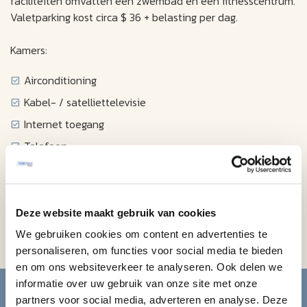
faciliteiten omvatten een zwembad en een fitnesscentrum.
Valetparking kost circa $ 36 + belasting per dag.
Kamers:
Airconditioning
Kabel- / satelliettelevisie
Internet toegang
Telefoon
Wekker / radio
Haardroger
Strijkijzer / strijkplank
Deze website maakt gebruik van cookies
Koffiezetapparaat
We gebruiken cookies om content en advertenties te
personaliseren, om functies voor social media te bieden
en om ons websiteverkeer te analyseren. Ook delen we
Blijf op de hoogte van de
informatie over uw gebruik van onze site met onze
partners voor social media, adverteren en analyse. Deze