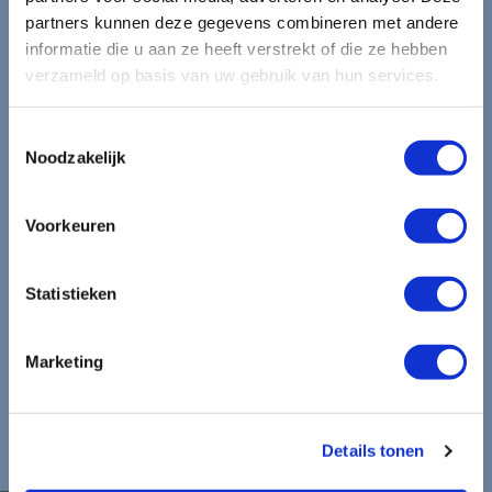
mooiste reizen.
partners kunnen deze gegevens combineren met andere
informatie die u aan ze heeft verstrekt of die ze hebben
verzameld op basis van uw gebruik van hun services.
Ontvang circa 1 maal per maand onze nieuwsbrief met de
laatste aanbiedingen. U kunt zich elk moment weer
Toestemmingsselectie
uitschrijven via de afmeldlink in de nieuwsbrief.
Noodzakelijk
Aanmelden
Voorkeuren
Lees in ons
privacybeleid
hoe wij zorgvuldig omgaan met uw
gegevens.
Statistieken
Marketing
Details tonen