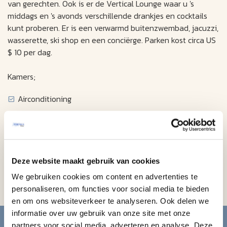
van gerechten. Ook is er de Vertical Lounge waar u 's
middags en 's avonds verschillende drankjes en cocktails
kunt proberen. Er is een verwarmd buitenzwembad, jacuzzi,
wasserette, ski shop en een conciërge. Parken kost circa US
$ 10 per dag.
Kamers;
Airconditioning
Koelkast
Strijkvoorzieningen
TV
Deze website maakt gebruik van cookies
Kluisje
We gebruiken cookies om content en advertenties te
Koffiezetapparaat
personaliseren, om functies voor social media te bieden
en om ons websiteverkeer te analyseren. Ook delen we
Blijf op de hoogte van de
informatie over uw gebruik van onze site met onze
partners voor social media, adverteren en analyse. Deze