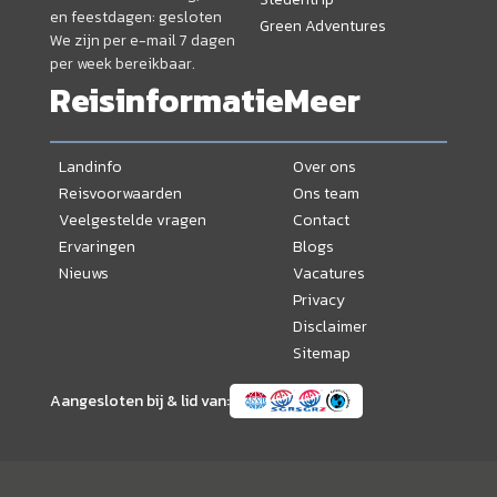
en feestdagen: gesloten
Green Adventures
We zijn per e-mail 7 dagen
per week bereikbaar.
Reisinformatie
Meer
Landinfo
Over ons
Reisvoorwaarden
Ons team
Veelgestelde vragen
Contact
Ervaringen
Blogs
Nieuws
Vacatures
Privacy
Disclaimer
Sitemap
Aangesloten bij & lid van: