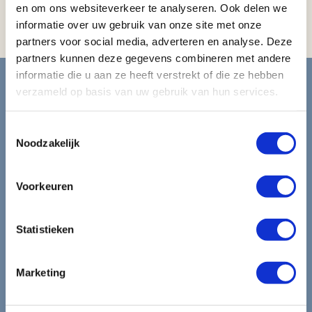
en om ons websiteverkeer te analyseren. Ook delen we
Strijkijzer / strijkplank
informatie over uw gebruik van onze site met onze
partners voor social media, adverteren en analyse. Deze
partners kunnen deze gegevens combineren met andere
Blijf op de hoogte van de
informatie die u aan ze heeft verstrekt of die ze hebben
verzameld op basis van uw gebruik van hun services.
mooiste reizen.
Toestemmingsselectie
Ontvang circa 1 maal per maand onze nieuwsbrief met de
Noodzakelijk
laatste aanbiedingen. U kunt zich elk moment weer
uitschrijven via de afmeldlink in de nieuwsbrief.
Voorkeuren
Aanmelden
Statistieken
Lees in ons
privacybeleid
hoe wij zorgvuldig omgaan met uw
gegevens.
Marketing