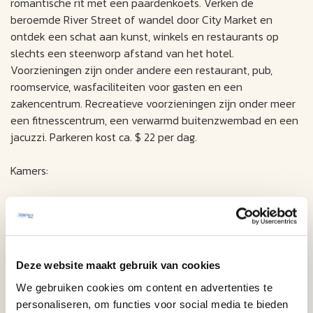
romantische rit met een paardenkoets. Verken de
beroemde River Street of wandel door City Market en
ontdek een schat aan kunst, winkels en restaurants op
slechts een steenworp afstand van het hotel.
Voorzieningen zijn onder andere een restaurant, pub,
roomservice, wasfaciliteiten voor gasten en een
zakencentrum. Recreatieve voorzieningen zijn onder meer
een fitnesscentrum, een verwarmd buitenzwembad en een
jacuzzi. Parkeren kost ca. $ 22 per dag.
Kamers:
Airconditioning
Kabel- / satelliettelevisie
Wifi
Deze website maakt gebruik van cookies
Klokradio met mp3-aansluiting
We gebruiken cookies om content en advertenties te
Koffiezetapparaat
personaliseren, om functies voor social media te bieden
Haardroger