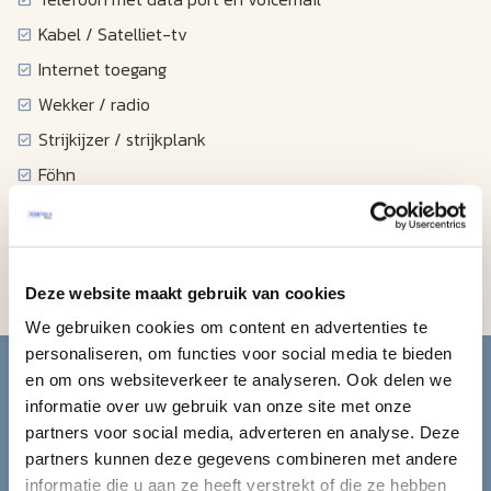
Kabel / Satelliet-tv
Internet toegang
Wekker / radio
Strijkijzer / strijkplank
Föhn
Koffiezetapparaat
Magnetron
Koelkast
Deze website maakt gebruik van cookies
We gebruiken cookies om content en advertenties te
Blijf op de hoogte van de
personaliseren, om functies voor social media te bieden
en om ons websiteverkeer te analyseren. Ook delen we
mooiste reizen.
informatie over uw gebruik van onze site met onze
partners voor social media, adverteren en analyse. Deze
partners kunnen deze gegevens combineren met andere
Ontvang circa 1 maal per maand onze nieuwsbrief met de
informatie die u aan ze heeft verstrekt of die ze hebben