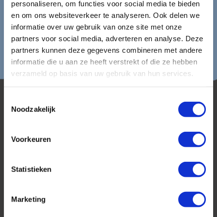
personaliseren, om functies voor social media te bieden
en om ons websiteverkeer te analyseren. Ook delen we
informatie over uw gebruik van onze site met onze
partners voor social media, adverteren en analyse. Deze
partners kunnen deze gegevens combineren met andere
informatie die u aan ze heeft verstrekt of die ze hebben
verzameld op basis van uw gebruik van hun services.
Toestemmingsselectie
Noodzakelijk
Voorkeuren
AmerikaPlus is al 25 jaar toonaangevend op de
Statistieken
Nederlandse markt als reisspecialist. Ons
specialisme is het samenstellen van reizen tegen
de scherpste prijs in combinatie met de beste
Marketing
service. Naast een zeer ruim aanbod van
georganiseerde rondreizen kunnen alle reizen