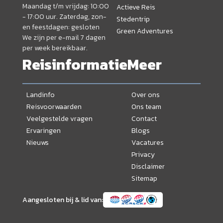
Maandag t/m vrijdag: 10:00
Actieve Reis
- 17:00 uur. Zaterdag, zon-
Stedentrip
en feestdagen: gesloten
Green Adventures
We zijn per e-mail 7 dagen
per week bereikbaar.
Reisinformatie
Meer
Landinfo
Over ons
Reisvoorwaarden
Ons team
Veelgestelde vragen
Contact
Ervaringen
Blogs
Nieuws
Vacatures
Privacy
Disclaimer
Sitemap
Aangesloten bij & lid van: