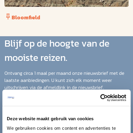
Bloomfield
Blijf op de hoogte van de
mooiste reizen.
Ontvang circa 1 maal per maand onze nieuwsbrief met de
laatste aanbiedingen. U kunt zich elk moment weer
uitschrijven via de afmeldlink in de nieuwsbrief.
Aanmelden
Lees in ons
privacybeleid
hoe wij zorgvuldig omgaan met uw
Deze website maakt gebruik van cookies
gegevens.
We gebruiken cookies om content en advertenties te