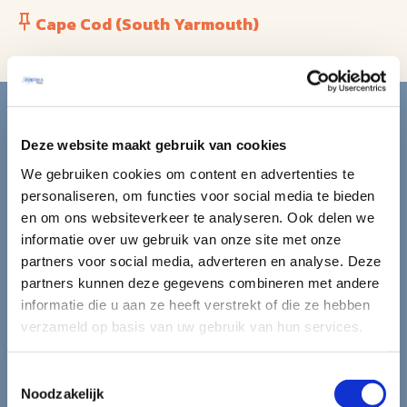
Cape Cod (South Yarmouth)
Blijf op de hoogte van de
mooiste reizen.
Deze website maakt gebruik van cookies
We gebruiken cookies om content en advertenties te
Ontvang circa 1 maal per maand onze nieuwsbrief met de
personaliseren, om functies voor social media te bieden
laatste aanbiedingen. U kunt zich elk moment weer
en om ons websiteverkeer te analyseren. Ook delen we
uitschrijven via de afmeldlink in de nieuwsbrief.
informatie over uw gebruik van onze site met onze
partners voor social media, adverteren en analyse. Deze
Aanmelden
partners kunnen deze gegevens combineren met andere
informatie die u aan ze heeft verstrekt of die ze hebben
Lees in ons
privacybeleid
hoe wij zorgvuldig omgaan met uw
verzameld op basis van uw gebruik van hun services.
gegevens.
Toestemmingsselectie
Noodzakelijk