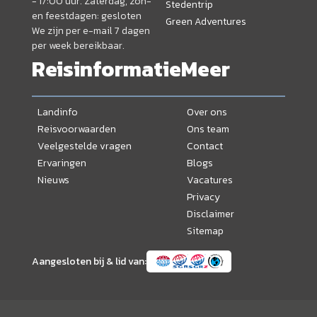
- 17:00 uur. Zaterdag, zon-
Stedentrip
en feestdagen: gesloten
Green Adventures
We zijn per e-mail 7 dagen
per week bereikbaar.
Reisinformatie
Meer
Landinfo
Over ons
Reisvoorwaarden
Ons team
Veelgestelde vragen
Contact
Ervaringen
Blogs
Nieuws
Vacatures
Privacy
Disclaimer
Sitemap
Aangesloten bij & lid van: