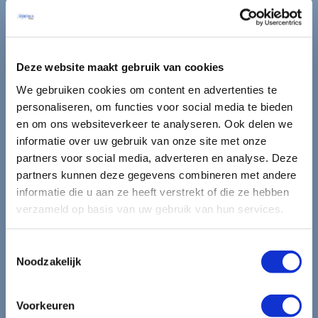
mooiste reizen.
Ontvang circa 1 maal per maand onze nieuwsbrief met de
Deze website maakt gebruik van cookies
laatste aanbiedingen. U kunt zich elk moment weer
We gebruiken cookies om content en advertenties te
uitschrijven via de afmeldlink in de nieuwsbrief.
personaliseren, om functies voor social media te bieden
en om ons websiteverkeer te analyseren. Ook delen we
Aanmelden
informatie over uw gebruik van onze site met onze
Lees in ons
privacybeleid
hoe wij zorgvuldig omgaan met uw
partners voor social media, adverteren en analyse. Deze
gegevens.
partners kunnen deze gegevens combineren met andere
informatie die u aan ze heeft verstrekt of die ze hebben
verzameld op basis van uw gebruik van hun services.
Toestemmingsselectie
Noodzakelijk
Voorkeuren