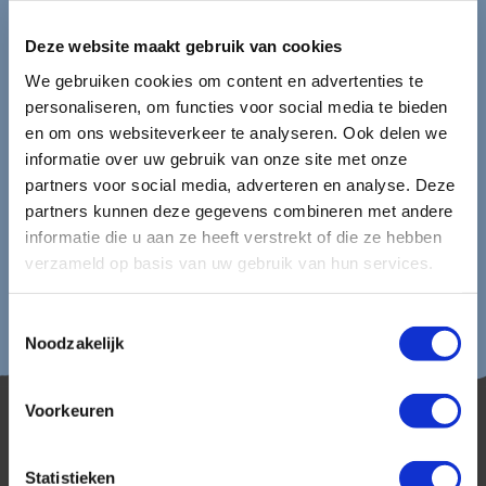
laatste aanbiedingen. U kunt zich elk moment weer
uitschrijven via de afmeldlink in de nieuwsbrief.
Deze website maakt gebruik van cookies
Aanmelden
We gebruiken cookies om content en advertenties te
personaliseren, om functies voor social media te bieden
Lees in ons
privacybeleid
hoe wij zorgvuldig omgaan met uw
en om ons websiteverkeer te analyseren. Ook delen we
gegevens.
informatie over uw gebruik van onze site met onze
partners voor social media, adverteren en analyse. Deze
partners kunnen deze gegevens combineren met andere
informatie die u aan ze heeft verstrekt of die ze hebben
verzameld op basis van uw gebruik van hun services.
Toestemmingsselectie
Noodzakelijk
Voorkeuren
Statistieken