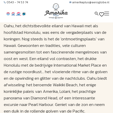
0543 - 74 53 74
amerikaplus@aeroglobe.nl
Oahu, het dichtstbevolkte eiland van Hawaii met als
hoofdstad Honolulu, was eens de vergaderplaats van de
koningen. Nog steeds is het de 'ontmoetingsplaats' van
Hawaii. Gewoonten en tradities, vele culturen
samengesmolten tot een fascinerende mengelmoes van
oost en west. Een eiland vol contrasten, het drukke
Honolulu met de bedrijvige International Market Place en
de rustige noordkust… het vloeiende ritme van de golven
en de opwinding en glitter van de nachtclubs. Oahu biedt
afwisseling: het beroemde Waikiki Beach, het enige
koninklijke paleis van Amerika, Lolani, het prachtige
panorama van Diamond Head, of een interessante
excursie naar Pearl Harbour. Geniet van de zon en neem
een duik in de rollende golven van de Pacific.