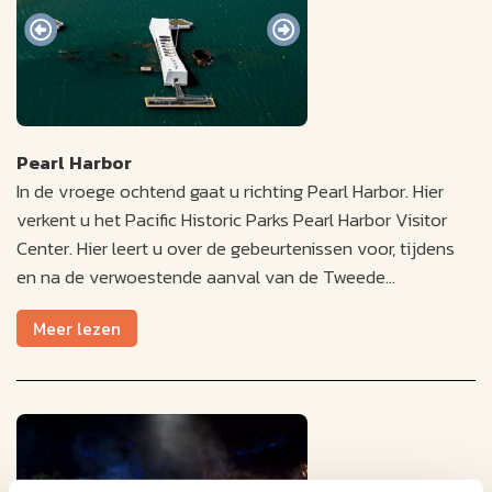
Pearl Harbor
In de vroege ochtend gaat u richting Pearl Harbor. Hier
verkent u het Pacific Historic Parks Pearl Harbor Visitor
Center. Hier leert u over de gebeurtenissen voor, tijdens
en na de verwoestende aanval van de Tweede
Wereldoorlog. Tragisch genoeg kwamen die dag meer dan
Meer lezen
2.400 Amerikaanse matrozen, soldaten, mariniers en
burgers om het leven.
Later gaat u aan boord van de nabijgelegen USS Missouri,
die gelegen is over het gezonken zusterschip. Hier leert u
over de oorlogsgeschiedenis van "Mighty Mo's". Dit omvat