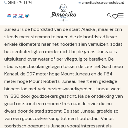
0543 - 74 53 74
amerikaplus@aeroglobe.nl
Juneau is de hoofdstad van de staat Alaska , maar er zijn
steeds meer stemmen te horen die de hoofdstad liever
enkele kilometers naar het noorden zien verhuizen, zodat
het centraler ligt en minder dicht bij de grens. Juneau is
uitsluitend over water of per vliegtuig te bereiken. De
stad is spectaculair gelegen tussen de zee, het Gastineau
Kanaal, de 997 meter hoge Mount Juneau en de 1164
meter hoge Mount Roberts. Juneau heeft een gezellige
binnenstad met vele bezienswaardigheden. Juneau werd
in 1880 door goudzoekers gesticht. Na de ontdekking van
goud ontstond een enorme trek naar de rivier die nu
dwars door de stad stroomt. De stad Juneau groeide zo
van een goudzoekerskamp tot een hoofdstad. Vanuit
toeristisch oogpunt is Juneau vooral interessant als