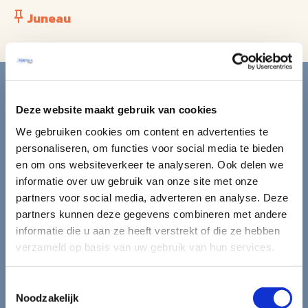
Juneau
Blijf op de hoogte van de
mooiste reizen.
Deze website maakt gebruik van cookies
We gebruiken cookies om content en advertenties te
Ontvang circa 1 maal per maand onze nieuwsbrief met de
personaliseren, om functies voor social media te bieden
laatste aanbiedingen. U kunt zich elk moment weer
en om ons websiteverkeer te analyseren. Ook delen we
uitschrijven via de afmeldlink in de nieuwsbrief.
informatie over uw gebruik van onze site met onze
partners voor social media, adverteren en analyse. Deze
Aanmelden
partners kunnen deze gegevens combineren met andere
informatie die u aan ze heeft verstrekt of die ze hebben
Lees in ons
privacybeleid
hoe wij zorgvuldig omgaan met uw
verzameld op basis van uw gebruik van hun services.
gegevens.
Toestemmingsselectie
Noodzakelijk