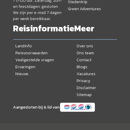
- 17:00 uur. Zaterdag, zon-
Stedentrip
en feestdagen: gesloten
Green Adventures
We zijn per e-mail 7 dagen
per week bereikbaar.
Reisinformatie
Meer
Landinfo
Over ons
Reisvoorwaarden
Ons team
Veelgestelde vragen
Contact
Ervaringen
Blogs
Nieuws
Vacatures
Privacy
Disclaimer
Sitemap
Aangesloten bij & lid van: