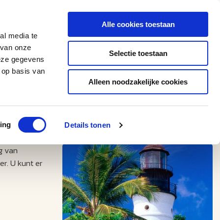
0543 - 74 53 74
amerikaplus@aeroglobe.nl
Alle cookies toestaan
Contact
al media te
 van onze
Selectie toestaan
deze gegevens
 op basis van
Alleen noodzakelijke cookies
ing
Details tonen
g van
r. U kunt er