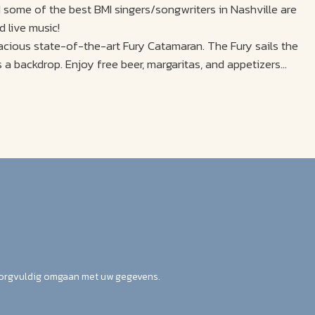
d some of the best BMI singers/songwriters in Nashville are
 live music!
acious state-of-the-art Fury Catamaran. The Fury sails the
a backdrop. Enjoy free beer, margaritas, and appetizers
zorgvuldig omgaan met uw gegevens.