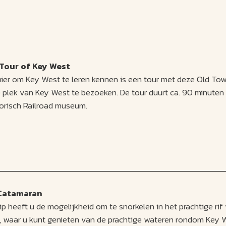
Tour of Key West
er om Key West te leren kennen is een tour met deze Old Town 
plek van Key West te bezoeken. De tour duurt ca. 90 minuten e
torisch Railroad museum.
ezoek aan Sloppy Joe’s, het café waar Ernest Hemingway vroege
t te weten te komen.
 Catamaran
rip heeft u de mogelijkheid om te snorkelen in het prachtige r
, waar u kunt genieten van de prachtige wateren rondom Key We