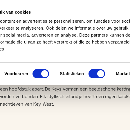
ik van cookies
ontent en advertenties te personaliseren, om functies voor soci
erkeer te analyseren. Ook delen we informatie over uw gebruik
J
M
U
U
B
E
I
L
or social media, adverteren en analyse. Deze partners kunnen 
ormatie die u aan ze heeft verstrekt of die ze hebben verzameld
es.
Voorkeuren
Statistieken
Market
jk een hoofdstuk apart. De Keys vormen een beeldschone kettin
rden verbonden. Elk idyllisch eilandje heeft een eigen karakte
t nachtleven van Key West.