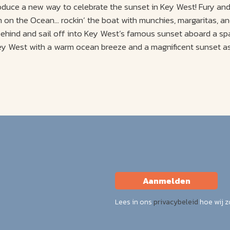
roduce a new way to celebrate the sunset in Key West! Fury an
on the Ocean… rockin’ the boat with munchies, margaritas, and
ehind and sail off into Key West’s famous sunset aboard a sp
ey West with a warm ocean breeze and a magnificent sunset as 
e live sounds of your favorite musicians.
Aanmelden
Lees in ons
privacybeleid
hoe wij 