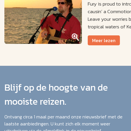
Fury is proud to int
causin’ a Commotion 
Leave your worries b
tropical waters of K
while listening to th
Meer lezen
Blijf op de hoogte van de
mooiste reizen.
Ontvang circa 1 maal per maand onze nieuwsbrief met de
laatste aanbiedingen. U kunt zich elk moment weer
uitschrijven via de afmeldlink in de nieuwsbrief.