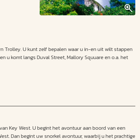
Trolley. U kunt zelf bepalen waar u in-en uit wilt stappen
n u komt langs Duval Street, Mallory Squuare en o.a. het
r altijd te vinden was, niet ontbreken. Een relaxte manier
if van Key West. U begint het avontuur aan boord van een
st. Dan begint uw snorkel avontuur, waarbij u het prachtige