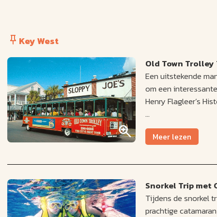
Key West
Old Town Trolley 
Een uitstekende mani
om een interessante 
Henry Flagleer’s His
Natuurlijk mag een b
Meer lezen
om veel van Key Wes
Snorkel Trip met
Tijdens de snorkel t
prachtige catamaran